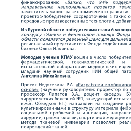
финансированию. «
Важно, что 94% поддерж
направлениям национальных проектов техно
заместитель министра экономического развития
проектов-победителей сосредоточены в таких о
передовые производственные технологии, добави
Из Курской области победителями стали 6 молод
конкурсу «Умник» и финансовой помощи Фонда
области появляется реальный шанс для дальнейш
региональный представитель Фонда содействия и
бизнес» Ольга Ильинова.
Молодые ученые КГМУ
вошли в число победител
фармацевтической, токсикологической и 
испытательной лаборатории медицинских изд
младший научный сотрудник НИИ общей пато
Ангелина Михайловна
.
Проект Недосекина Р.А.
«Разработка комбиниро
основе»
(научные руководители: проректор по н
профессор Липатов В.А., доцент кафедры БХ
хирургических болезней №1, заведующий испыта
к.м.н. Объедков Е.Г.) направлен на создание 
культивированными в структуру материала фибр
социальной проблемой и инновации, направл
хирургии, травматологии, спортивной медицине 
метода тканевой инженерии позволяет реал
повреждений тканей.