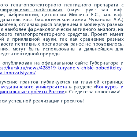
вого гепатопротекторного пептидного препарата с
лирующими свойствами»
(науч. рук.: зав. каф.
ии, эмбриологии, цитологии Мишина Е.С., зав. каф.
даватель каф. биологической химии Чуланова А.А.)
имогена, отличающихся введением в молекулу разных
ия наиболее фармакологически активного аналога, на
ового гепатопротекторного средства. Проект имеет
ой и прикладной науки, так как сравнение разных
ивости пептидных препаратов ранее не проводилось,
ания, могут быть использованы в дальнейшем для
редств пептидной природы.
и опубликован на официальном сайте Губернатора и
ps://kursk.ru/news/428519-kuryane-v-chisle-pobediteley-
a-innovatsiyam/
лучение грантов публикуются на главной странице
 медицинского университета
в разделе «
Конкурсы и
ациональные проекты России
». Следите за новостями!
аем успешной реализации проектов!