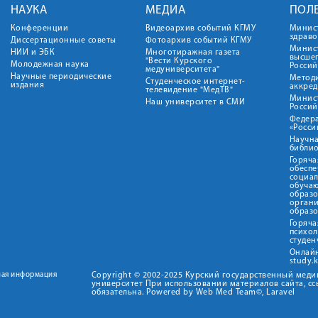
НАУКА
МЕДИА
ПОЛ
Конференции
Видеоархив событий КГМУ
Минис
здрав
Диссертационные советы
Фотоархив событий КГМУ
Минист
НИИ и ЭБК
Многотиражная газета
высше
"Вести Курского
Молодежная наука
Росси
медуниверситета"
Научные периодические
Метод
Студенческое интернет-
издания
аккред
телевидение "МедТВ"
Минис
Наш университет в СМИ
Росси
Федер
«Росси
Научна
библио
Горяча
обеспе
социа
обуча
образ
орган
образ
Горяча
психо
студен
Онлай
study.
ная информация
Copyright © 2002-2025 Курский государственный мед
университет При использовании материалов сайта, сс
обязательна. Powered by Web Med Team©, Laravel