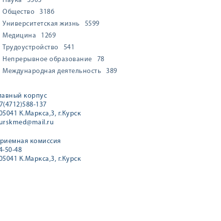
Наука
3303
Общество
3186
Университетская жизнь
5599
Медицина
1269
Трудоустройство
541
Непрерывное образование
78
Международная деятельность
389
лавный корпус
7(4712)588-137
05041 К.Маркса,3, г.Курск
urskmed@mail.ru
риемная комиссия
4-50-48
05041 К.Маркса,3, г.Курск