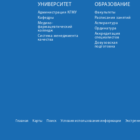
УНИВЕРСИТЕТ
ОБРАЗОВАНИЕ
Администрация КГМУ
Факультеты
Кафедры
Расписания занятий
Медико-
Аспирантура
фармацевтический
Ординатура
колледж
Аккредитация
Система менеджмента
специалистов
качества
Довузовская
подготовка
Главная
Карты
Поиск
Условия использования информации
Экстрен