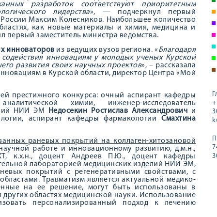
анных разработок соответствуют приоритетным
логического лидерства
», — подчеркнул первый
 России Максим Колесников. Наибольшее количество
бластях, как новые материалы и химия, медицина и
л первый заместитель министра ведомства.
ых инноваторов
из ведущих вузов региона. «
Благодаря
 содействия инновациям у молодых ученых Курской
его развития своих научных проектов
», – рассказала
нновациям в Курской области, директор Центра «Мой
Г
ей престижного конкурса: очный аспирант кафедры
аналитической химии, инженер-исследователь
+
елий НИИ ЭМ
Недосекин Ростислав Александрович
и
3
логии, аспирант кафедры фармакологии
Смахтина
k
П
ванных раневых покрытий на коллаген-хитозановой
7
аучной работе и инновационному развитию, д.м.н.,
Т, к.х.н., доцент Андреев П.Ю., доцент кафедры
3
тельной лабораторией медицинских изделий НИИ ЭМ,
раневых покрытий с регенеративными свойствами, с
областами. Травматизм является актуальной медико-
енные на ее решение, могут быть использованы в
и других областях медицинской науки. Использование
изовать персонализированный подход к лечению