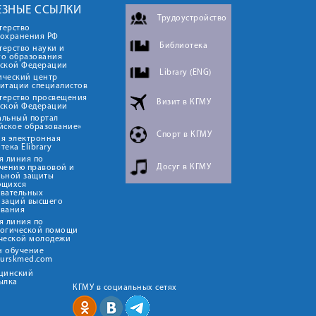
ЕЗНЫЕ ССЫЛКИ
Трудоустройство
терство
оохранения РФ
Библиотека
ерство науки и
го образования
йской Федерации
Library (ENG)
ический центр
итации специалистов
терство просвещения
Визит в КГМУ
йской Федерации
альный портал
йское образование»
Спорт в КГМУ
я электронная
тека Elibrary
я линия по
Досуг в КГМУ
чению правовой и
льной защиты
ющихся
овательных
изаций высшего
ования
я линия по
логической помощи
ческой молодежи
н обучение
kurskmed.com
ицинский
ылка
КГМУ в социальных сетях