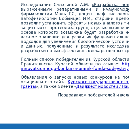
Исследование Смахтиной А.М.
«Разработка но
выраженными репаративными и иммуномоду
фармакологии Маль Г.С., доцент каф. гистолог
патофизиологии Бобынцев И.И., старший препо
позволит установить эффекты новых аналогов т
защитных от протеолиза групп, с целью выявлен
основе которого возможна будет разработка н
важное значение для развития фундаментальн
подходов для увеличения биологической устойч
и данные, полученные в результате исследов
разработки новых эффективных лекарственных с
Полный список победителей из Курской област
Правительства Курской области по ссылке:
htt
innovatsionnogo-konkursa-umnik-fonda-sodeystviy
Объявления о запуске новых конкурсов на по
официального сайта
Курского государственного
гранты
», а также в ленте «
Дайджест новостей / Н
Поздравляем победителей и жел