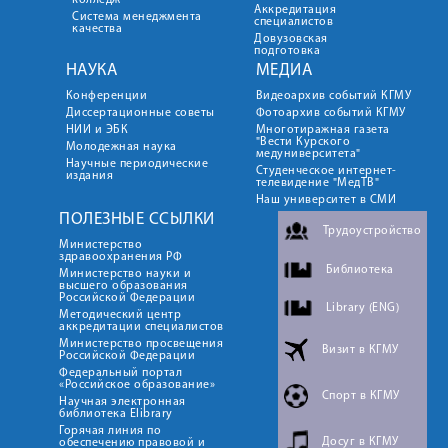
колледж
Аккредитация
Система менеджмента
специалистов
качества
Довузовская
подготовка
НАУКА
МЕДИА
Конференции
Видеоархив событий КГМУ
Диссертационные советы
Фотоархив событий КГМУ
НИИ и ЭБК
Многотиражная газета
"Вести Курского
Молодежная наука
медуниверситета"
Научные периодические
Студенческое интернет-
издания
телевидение "МедТВ"
Наш университет в СМИ
ПОЛЕЗНЫЕ ССЫЛКИ
Трудоустройство
Министерство
здравоохранения РФ
Библиотека
Министерство науки и
высшего образования
Российской Федерации
Library (ENG)
Методический центр
аккредитации специалистов
Министерство просвещения
Визит в КГМУ
Российской Федерации
Федеральный портал
«Российское образование»
Спорт в КГМУ
Научная электронная
библиотека Elibrary
Горячая линия по
Досуг в КГМУ
обеспечению правовой и