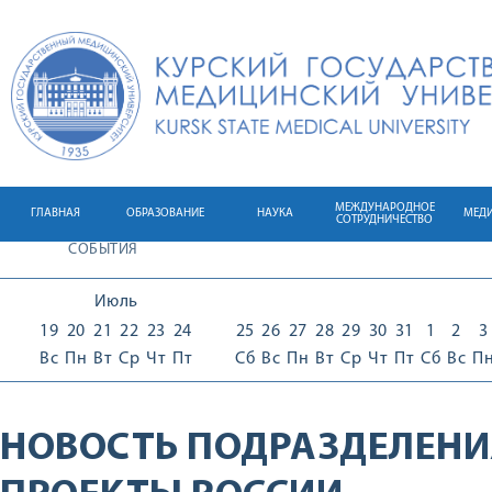
МЕЖДУНАРОДНОЕ
ГЛАВНАЯ
ОБРАЗОВАНИЕ
НАУКА
МЕД
СОТРУДНИЧЕСТВО
СОБЫТИЯ
Июль
19
20
21
22
23
24
25
26
27
28
29
30
31
1
2
3
Вс
Пн
Вт
Ср
Чт
Пт
Сб
Вс
Пн
Вт
Ср
Чт
Пт
Сб
Вс
П
НОВОСТЬ ПОДРАЗДЕЛЕНИ