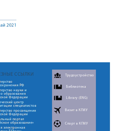
ай 2021
ЕЗНЫЕ ССЫЛКИ
Трудоустройство
терство
оохранения РФ
Библиотека
ерство науки и
го образования
йской Федерации
Library (ENG)
ический центр
итации специалистов
Визит в КГМУ
терство просвещения
йской Федерации
альный портал
йское образование»
Спорт в КГМУ
я электронная