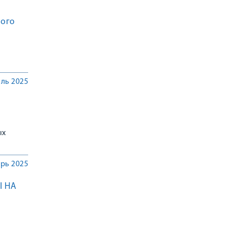
ного
ль 2025
ых
рь 2025
 НА