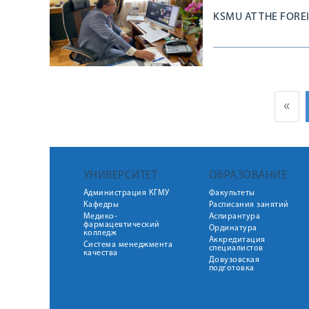
KSMU AT THE FORE
«
УНИВЕРСИТЕТ
ОБРАЗОВАНИЕ
Администрация КГМУ
Факультеты
Кафедры
Расписания занятий
Медико-
Аспирантура
фармацевтический
Ординатура
колледж
Аккредитация
Система менеджмента
специалистов
качества
Довузовская
подготовка