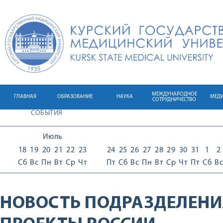
МЕЖДУНАРОДНОЕ
ГЛАВНАЯ
ОБРАЗОВАНИЕ
НАУКА
МЕД
СОТРУДНИЧЕСТВО
СОБЫТИЯ
Июль
18
19
20
21
22
23
24
25
26
27
28
29
30
31
1
2
Сб
Вс
Пн
Вт
Ср
Чт
Пт
Сб
Вс
Пн
Вт
Ср
Чт
Пт
Сб
Вс
НОВОСТЬ ПОДРАЗДЕЛЕНИ