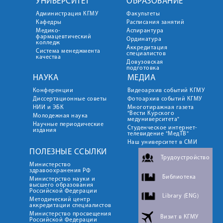
УНИВЕРСИТЕТ
ОБРАЗОВАНИЕ
Администрация КГМУ
Факультеты
Кафедры
Расписания занятий
Медико-
Аспирантура
фармацевтический
Ординатура
колледж
Аккредитация
Система менеджмента
специалистов
качества
Довузовская
подготовка
НАУКА
МЕДИА
Конференции
Видеоархив событий КГМУ
Диссертационные советы
Фотоархив событий КГМУ
НИИ и ЭБК
Многотиражная газета
"Вести Курского
Молодежная наука
медуниверситета"
Научные периодические
Студенческое интернет-
издания
телевидение "МедТВ"
Наш университет в СМИ
ПОЛЕЗНЫЕ ССЫЛКИ
Трудоустройство
Министерство
здравоохранения РФ
Библиотека
Министерство науки и
высшего образования
Российской Федерации
Library (ENG)
Методический центр
аккредитации специалистов
Министерство просвещения
Визит в КГМУ
Российской Федерации