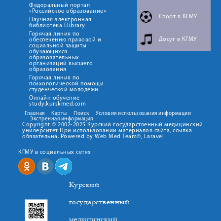
Федеральный портал
«Российское образование»
Спорт в КГМУ
Научная электронная
библиотека Elibrary
Горячая линия по
Досуг в КГМУ
обеспечению правовой и
социальной защиты
обучающихся
образовательных
организаций высшего
образования
Горячая линия по
психологической помощи
студенческой молодежи
Онлайн обучение
study.kurskmed.com
Главная
Карты
Поиск
Условия использования информации
Экстренная информация
Copyright © 2002-2025 Курский государственный медицинский
университет При использовании материалов сайта, ссылка
обязательна. Powered by Web Med Team©, Laravel
КГМУ в социальных сетях
Курский
государственный
медицинский