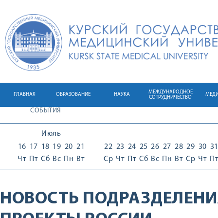
МЕЖДУНАРОДНОЕ
ГЛАВНАЯ
ОБРАЗОВАНИЕ
НАУКА
МЕД
СОТРУДНИЧЕСТВО
СОБЫТИЯ
Июль
16
17
18
19
20
21
22
23
24
25
26
27
28
29
30
3
Чт
Пт
Сб
Вс
Пн
Вт
Ср
Чт
Пт
Сб
Вс
Пн
Вт
Ср
Чт
П
НОВОСТЬ ПОДРАЗДЕЛЕНИ