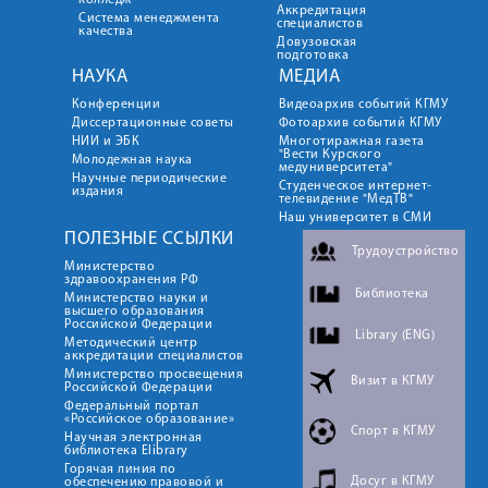
колледж
Аккредитация
Система менеджмента
специалистов
качества
Довузовская
подготовка
НАУКА
МЕДИА
Конференции
Видеоархив событий КГМУ
Диссертационные советы
Фотоархив событий КГМУ
НИИ и ЭБК
Многотиражная газета
"Вести Курского
Молодежная наука
медуниверситета"
Научные периодические
Студенческое интернет-
издания
телевидение "МедТВ"
Наш университет в СМИ
ПОЛЕЗНЫЕ ССЫЛКИ
Трудоустройство
Министерство
здравоохранения РФ
Библиотека
Министерство науки и
высшего образования
Российской Федерации
Library (ENG)
Методический центр
аккредитации специалистов
Министерство просвещения
Визит в КГМУ
Российской Федерации
Федеральный портал
«Российское образование»
Спорт в КГМУ
Научная электронная
библиотека Elibrary
Горячая линия по
Досуг в КГМУ
обеспечению правовой и