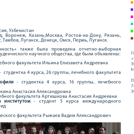
сия, Узбекистан
, Воронеж, Казань,Москва, Ростов-на-Дону, Рязань,
, Тамбов, Луганск, Донецк, Омск, Пермь, Луганск.
ность» также была проведена отчетно-выборная
Г
уденческого научного общества, где были объявлены:
+
ечебного факультета Ильина Елизавета Андреевна
3
k
- студентка 4 курса, 26 группы, лечебного факультета
П
профиля
- студентка 4 курса, 16 группы, лечебного
7
лкина Анастасия Александровна
3
ечебного факультета Артюшкова Анастасия Андреевна
 институтом
- студент 5 курса международного
фид
ического факультета Рыжаев Вадим Александрович