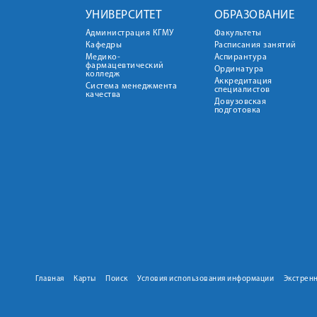
УНИВЕРСИТЕТ
ОБРАЗОВАНИЕ
Администрация КГМУ
Факультеты
Кафедры
Расписания занятий
Медико-
Аспирантура
фармацевтический
Ординатура
колледж
Аккредитация
Система менеджмента
специалистов
качества
Довузовская
подготовка
Главная
Карты
Поиск
Условия использования информации
Экстрен