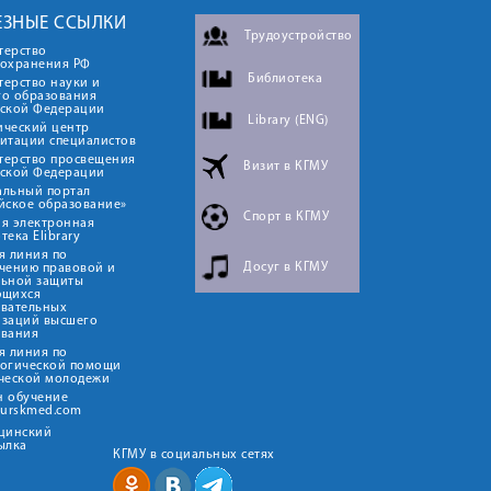
ЕЗНЫЕ ССЫЛКИ
Трудоустройство
терство
оохранения РФ
Библиотека
ерство науки и
го образования
йской Федерации
Library (ENG)
ический центр
итации специалистов
терство просвещения
Визит в КГМУ
йской Федерации
альный портал
йское образование»
Спорт в КГМУ
я электронная
тека Elibrary
я линия по
Досуг в КГМУ
чению правовой и
льной защиты
ющихся
овательных
изаций высшего
ования
я линия по
логической помощи
ческой молодежи
н обучение
kurskmed.com
ицинский
ылка
КГМУ в социальных сетях