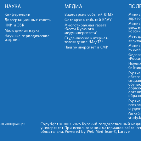
НАУКА
МЕДИА
ПОЛ
Конференции
Видеоархив событий КГМУ
Минис
здрав
Диссертационные советы
Фотоархив событий КГМУ
Минист
НИИ и ЭБК
Многотиражная газета
высше
"Вести Курского
Молодежная наука
Росси
медуниверситета"
Научные периодические
Метод
Студенческое интернет-
издания
аккред
телевидение "МедТВ"
Минис
Наш университет в СМИ
Росси
Федер
«Росси
Научна
библио
Горяча
обеспе
социа
обуча
образ
орган
образ
Горяча
психо
студен
Онлай
study.
ная информация
Copyright © 2002-2025 Курский государственный мед
университет При использовании материалов сайта, сс
обязательна. Powered by Web Med Team©, Laravel