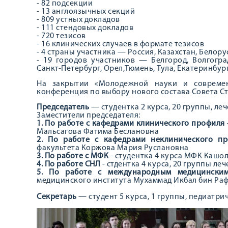
- 82 подсекции
- 13 англоязычных секций
- 809 устных докладов
- 111 стендовых докладов
- 720 тезисов
- 16 клинических случаев в формате тезисов
- 4 страны участника — Россия, Казахстан, Белору
- 19 городов участников — Белгород, Волгоград
Санкт-Петербург, Орел,Тюмень, Тула, Екатеринбург
На закрытии «Молодежной науки и современ
конференция по выбору нового состава Совета Ст
Председатель
— студентка 2 курса, 20 группы, л
Заместители председателя:
1. По работе с кафедрами клинического профиля
Мальсагова Фатима Беслановна
2. По работе с кафедрами неклинического 
факультета Коржова Мария Руслановна
3. По работе с МФК
- студентка 4 курса МФК Кашо
4. По работе СНЛ
- стдентка 4 курса, 20 группы л
5. По работе с международным медицинским
медицинского института Мухаммад Икбал бин Ра
Секретарь
— студент 5 курса, 1 группы, педиатр