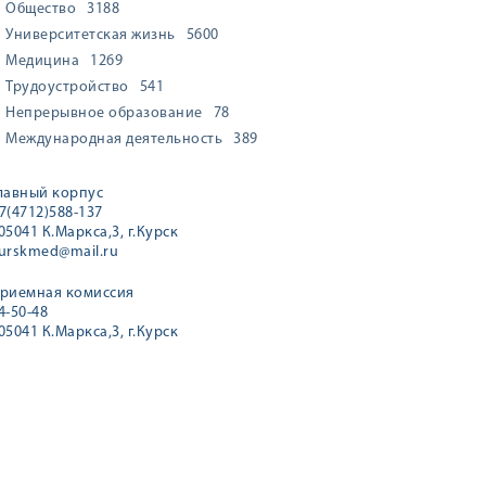
Общество
3188
Университетская жизнь
5600
Медицина
1269
Трудоустройство
541
Непрерывное образование
78
Международная деятельность
389
лавный корпус
7(4712)588-137
05041 К.Маркса,3, г.Курск
urskmed@mail.ru
риемная комиссия
4-50-48
05041 К.Маркса,3, г.Курск