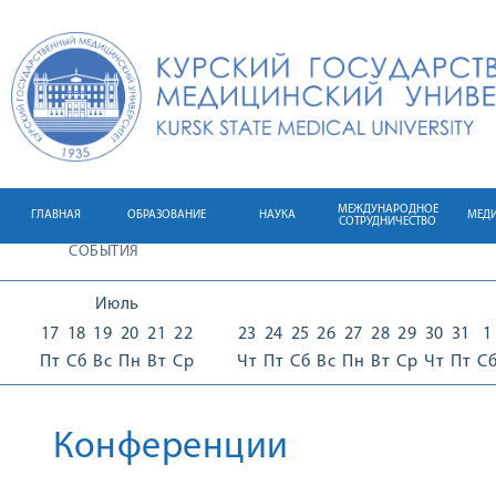
МЕЖДУНАРОДНОЕ
ГЛАВНАЯ
ОБРАЗОВАНИЕ
НАУКА
МЕД
СОТРУДНИЧЕСТВО
СОБЫТИЯ
Июль
17
18
19
20
21
22
23
24
25
26
27
28
29
30
31
1
Пт
Сб
Вс
Пн
Вт
Ср
Чт
Пт
Сб
Вс
Пн
Вт
Ср
Чт
Пт
С
Конференции