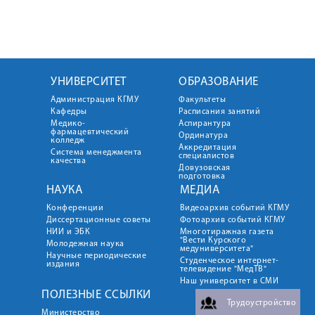
УНИВЕРСИТЕТ
ОБРАЗОВАНИЕ
Администрация КГМУ
Факультеты
Кафедры
Расписания занятий
Медико-
Аспирантура
фармацевтический
Ординатура
колледж
Аккредитация
Система менеджмента
специалистов
качества
Довузовская
подготовка
НАУКА
МЕДИА
Конференции
Видеоархив событий КГМУ
Диссертационные советы
Фотоархив событий КГМУ
НИИ и ЭБК
Многотиражная газета
"Вести Курского
Молодежная наука
медуниверситета"
Научные периодические
Студенческое интернет-
издания
телевидение "МедТВ"
Наш университет в СМИ
ПОЛЕЗНЫЕ ССЫЛКИ
Трудоустройство
Министерство