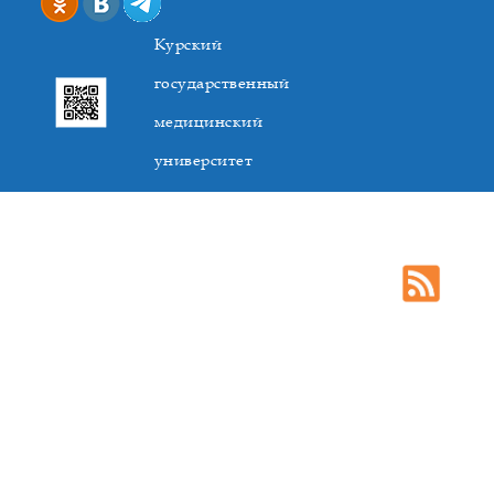
Курский
государственный
медицинский
университет
305041. К.Маркса,3, г. Курск. Тел. +7(4712) 588-137. Факс
+7(4712) 588-137. E-mail: kurskmed@mail.ru