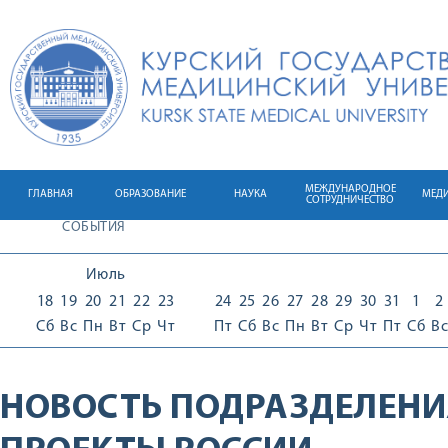
МЕЖДУНАРОДНОЕ
ГЛАВНАЯ
ОБРАЗОВАНИЕ
НАУКА
МЕД
СОТРУДНИЧЕСТВО
СОБЫТИЯ
Июль
18
19
20
21
22
23
24
25
26
27
28
29
30
31
1
2
Сб
Вс
Пн
Вт
Ср
Чт
Пт
Сб
Вс
Пн
Вт
Ср
Чт
Пт
Сб
Вс
НОВОСТЬ ПОДРАЗДЕЛЕНИ