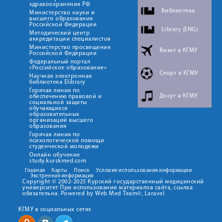
здравоохранения РФ
Библиотека
Министерство науки и
высшего образования
Российской Федерации
Library (ENG)
Методический центр
аккредитации специалистов
Министерство просвещения
Визит в КГМУ
Российской Федерации
Федеральный портал
«Российское образование»
Спорт в КГМУ
Научная электронная
библиотека Elibrary
Горячая линия по
Досуг в КГМУ
обеспечению правовой и
социальной защиты
обучающихся
образовательных
организаций высшего
образования
Горячая линия по
психологической помощи
студенческой молодежи
Онлайн обучение
study.kurskmed.com
Главная
Карты
Поиск
Условия использования информации
Экстренная информация
Copyright © 2002-2025 Курский государственный медицинский
университет При использовании материалов сайта, ссылка
обязательна. Powered by Web Med Team©, Laravel
КГМУ в социальных сетях