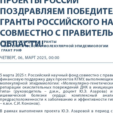
ПРОЕКТЫ РОССИИ
ПОЗДРАВЛЯЕМ ПОБЕДИТЕ
ГРАНТЫ РОССИЙСКОГО Н
СОВМЕСТНО С ПРАВИТЕЛ
ОБЛАСТИ!
НАУКА
СОТРУДНИКИ
ГРАНТЫ
НИИ ГЕНЕТИЧЕСКОЙ И МОЛЕКУЛЯРНОЙ ЭПИДЕМИОЛОГИИ
ГРАНТ РНФ
ЧЕТВЕРГ, 06, МАРТ 2025, 00:00
5 марта 2025 г. Российский научный фонд совместно с пра
финансовую поддержку двух проектов КГМУ, выполняющихс
молекулярной эпидемиологии: «Молекулярно-генетическ
репарации окислительных повреждений ДНК в инициацию
типа» (руководитель – д.м.н., доцент Ю.Э. Азарова) 
ишемической болезни сердца: комплексный анал
предрасположенности к заболеванию и эффективности ги
– к.м.н. С.И. Кононов).
В рамках выполнения проекта Ю.Э. Азаровой в период с 