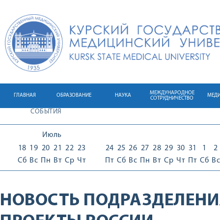
МЕЖДУНАРОДНОЕ
ГЛАВНАЯ
ОБРАЗОВАНИЕ
НАУКА
МЕД
СОТРУДНИЧЕСТВО
СОБЫТИЯ
Июль
18
19
20
21
22
23
24
25
26
27
28
29
30
31
1
2
Сб
Вс
Пн
Вт
Ср
Чт
Пт
Сб
Вс
Пн
Вт
Ср
Чт
Пт
Сб
Вс
НОВОСТЬ ПОДРАЗДЕЛЕНИ