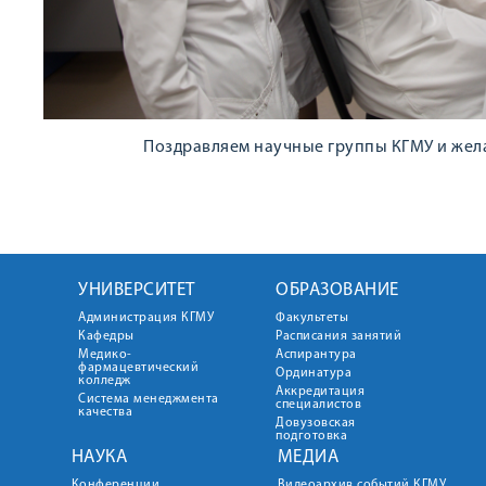
Поздравляем научные группы КГМУ и жел
УНИВЕРСИТЕТ
ОБРАЗОВАНИЕ
Администрация КГМУ
Факультеты
Кафедры
Расписания занятий
Медико-
Аспирантура
фармацевтический
Ординатура
колледж
Аккредитация
Система менеджмента
специалистов
качества
Довузовская
подготовка
НАУКА
МЕДИА
Конференции
Видеоархив событий КГМУ