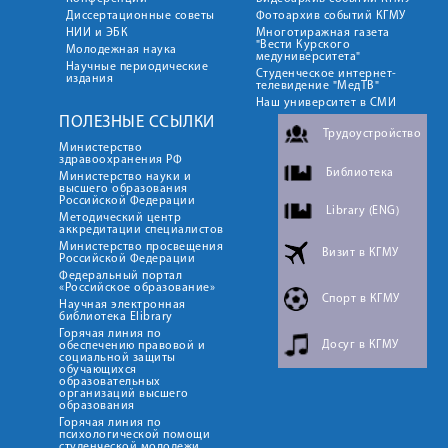
Диссертационные советы
Фотоархив событий КГМУ
НИИ и ЭБК
Многотиражная газета
"Вести Курского
Молодежная наука
медуниверситета"
Научные периодические
Студенческое интернет-
издания
телевидение "МедТВ"
Наш университет в СМИ
ПОЛЕЗНЫЕ ССЫЛКИ
Трудоустройство
Министерство
здравоохранения РФ
Библиотека
Министерство науки и
высшего образования
Российской Федерации
Library (ENG)
Методический центр
аккредитации специалистов
Министерство просвещения
Визит в КГМУ
Российской Федерации
Федеральный портал
«Российское образование»
Спорт в КГМУ
Научная электронная
библиотека Elibrary
Горячая линия по
Досуг в КГМУ
обеспечению правовой и
социальной защиты
обучающихся
образовательных
организаций высшего
образования
Горячая линия по
психологической помощи
студенческой молодежи