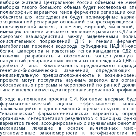
выборке жителей Центральной России объемом не мене
выборка такого большого объема будет исследована вп
полиморфных вариантов генов ферментов репарации окис
объектом для исследования будут полиморфные вариа
эксцизионной репарации оснований, экспрессирующиеся н
поджелудочной железы, в печени, жировой, мышечной, н
имеющих патогенетическое отношение к развитию СД2 и е
средовых взаимодействий между выделенными поли
окислительных повреждений ДНК и генами ферменто
метаболизма перекиси водорода, субъединиц НАДФН-окси
белки, шаперонов и известных генов-кандидатов СД2
позволит разработать и обосновать концептуальную 
нарушений репарации окислительных повреждений ДНК в
диабета 2 типа. Комплексность предлагаемого подход
генетико-биохимических изменений, определяющ
индивидуальную предрасположенность к возникновен
проекта могут послужить научным заделом для орган
обоснованных программ и мероприятий по ранней доклин
типа и внедрению методов персонализированной профилак
В ходе выполнения проекта С.И. Кононова впервые буд
фармакогенетической оценке эффективности гиполи
заключающийся в одновременной оценке локусов, патог
“классических” фармакогенетических вариантов, опр
организме. Интерпретация результатов с помощью фун
вариантов генов, ассоциированных с изучаемыми феноти
механизмы, лежащие в основе выявленных гено-ф
установленные закономерности к патофизиологии к