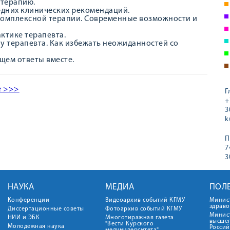
 терапию.
едних клинических рекомендаций.
 комплексной терапии. Современные возможности и
ктике терапевта.
у терапевта. Как избежать неожиданностей со
щем ответы вместе.
е >>>
Г
+
3
k
П
7
3
НАУКА
МЕДИА
ПОЛ
Конференции
Видеоархив событий КГМУ
Минис
здрав
Диссертационные советы
Фотоархив событий КГМУ
Минист
НИИ и ЭБК
Многотиражная газета
высше
"Вести Курского
Молодежная наука
Росси