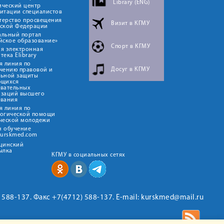
Library (ENG)
ический центр
итации специалистов
терство просвещения
Визит в КГМУ
йской Федерации
альный портал
йское образование»
Спорт в КГМУ
я электронная
тека Elibrary
я линия по
Досуг в КГМУ
чению правовой и
льной защиты
ющихся
овательных
изаций высшего
ования
я линия по
логической помощи
ческой молодежи
н обучение
kurskmed.com
ицинский
ылка
КГМУ в социальных сетях
2) 588-137. Факс +7(4712) 588-137. E-mail: kurskmed@mail.ru