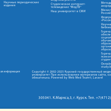
медуниверситета"
Научные периодические
Метод
Студенческое интернет-
издания
аккред
телевидение "МедТВ"
Минис
Наш университет в СМИ
Росси
Федер
«Росси
Научна
библио
Горяча
обеспе
социа
обуча
образ
орган
образ
Горяча
психо
студен
Онлай
study.
ная информация
Copyright © 2002-2025 Курский государственный мед
университет При использовании материалов сайта, сс
обязательна. Powered by Web Med Team©, Laravel
305041. К.Маркса,3, г. Курск. Тел. +7(471