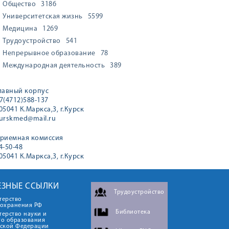
Общество
3186
Университетская жизнь
5599
Медицина
1269
Трудоустройство
541
Непрерывное образование
78
Международная деятельность
389
лавный корпус
7(4712)588-137
05041 К.Маркса,3, г.Курск
urskmed@mail.ru
риемная комиссия
4-50-48
05041 К.Маркса,3, г.Курск
ЕЗНЫЕ ССЫЛКИ
Трудоустройство
терство
оохранения РФ
Библиотека
ерство науки и
го образования
йской Федерации