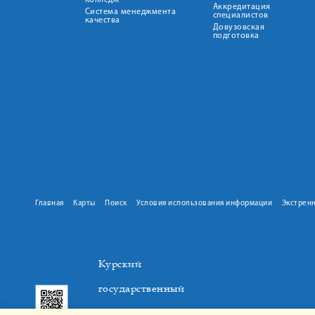
колледж
Аккредитация
Система менеджмента
специалистов
качества
Довузовская
подготовка
Главная
Карты
Поиск
Условия использования информации
Экстрен
Курский
государственный
медицинский