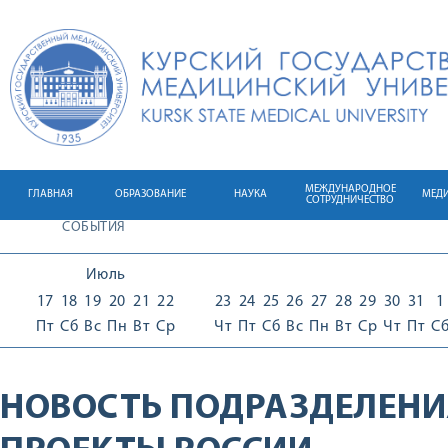
МЕЖДУНАРОДНОЕ
ГЛАВНАЯ
ОБРАЗОВАНИЕ
НАУКА
МЕД
СОТРУДНИЧЕСТВО
СОБЫТИЯ
Июль
17
18
19
20
21
22
23
24
25
26
27
28
29
30
31
1
Пт
Сб
Вс
Пн
Вт
Ср
Чт
Пт
Сб
Вс
Пн
Вт
Ср
Чт
Пт
С
НОВОСТЬ ПОДРАЗДЕЛЕНИ