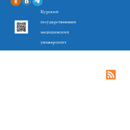
Курский
государственный
медицинский
университет
305041. К.Маркса,3, г. Курск. Тел. +7(4712) 588-137. Факс
+7(4712) 588-137. E-mail: kurskmed@mail.ru