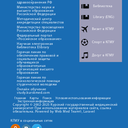
здравоохранения РФ
Библиотека
Министерство науки и
высшего образования
Российской Федерации
Library (ENG)
Методический центр
аккредитации специалистов
Министерство просвещения
Визит в КГМУ
Российской Федерации
Федеральный портал
«Российское образование»
Спорт в КГМУ
Научная электронная
библиотека Elibrary
Горячая линия по
Досуг в КГМУ
обеспечению правовой и
социальной защиты
обучающихся
образовательных
организаций высшего
образования
Горячая линия по
психологической помощи
студенческой молодежи
Онлайн обучение
study.kurskmed.com
Главная
Карты
Поиск
Условия использования информации
Экстренная информация
Copyright © 2002-2025 Курский государственный медицинский
университет При использовании материалов сайта, ссылка
обязательна. Powered by Web Med Team©, Laravel
КГМУ в социальных сетях