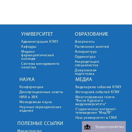
УНИВЕРСИТЕТ
ОБРАЗОВАНИЕ
Администрация КГМУ
Факультеты
Кафедры
Расписания занятий
Медико-
Аспирантура
фармацевтический
Ординатура
колледж
Аккредитация
Система менеджмента
специалистов
качества
Довузовская
подготовка
НАУКА
МЕДИА
Конференции
Видеоархив событий КГМУ
Диссертационные советы
Фотоархив событий КГМУ
НИИ и ЭБК
Многотиражная газета
"Вести Курского
Молодежная наука
медуниверситета"
Научные периодические
Студенческое интернет-
издания
телевидение "МедТВ"
Наш университет в СМИ
ПОЛЕЗНЫЕ ССЫЛКИ
Трудоустройство
Министерство