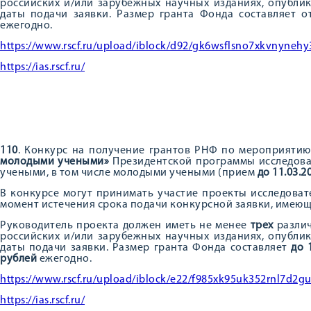
российских и/или зарубежных научных изданиях, опублик
даты подачи заявки. Размер гранта Фонда составляет 
ежегодно.
https://www.rscf.ru/upload/iblock/d92/gk6wsflsno7xkvnyneh
https://ias.rscf.ru/
110
. Конкурс на получение грантов РНФ по мероприяти
молодыми учеными»
Президентской программы исследова
учеными, в том числе молодыми учеными (прием
до 11.03.2
В конкурсе могут принимать участие проекты исследоват
момент истечения срока подачи конкурсной заявки, имею
Руководитель проекта должен иметь не менее
трех
различ
российских и/или зарубежных научных изданиях, опублик
даты подачи заявки. Размер гранта Фонда составляет
до 
рублей
ежегодно.
https://www.rscf.ru/upload/iblock/e22/f985xk95uk352rnl7d2g
https://ias.rscf.ru/