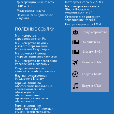
Диссертационные советы
Фотоархив событий КГМУ
НИИ и ЭБК
Многотиражная газета
"Вести Курского
Молодежная наука
медуниверситета"
Научные периодические
Студенческое интернет-
издания
телевидение "МедТВ"
Наш университет в СМИ
ПОЛЕЗНЫЕ ССЫЛКИ
Трудоустройство
Министерство
здравоохранения РФ
Библиотека
Министерство науки и
высшего образования
Российской Федерации
Library (ENG)
Методический центр
аккредитации специалистов
Министерство просвещения
Визит в КГМУ
Российской Федерации
Федеральный портал
«Российское образование»
Спорт в КГМУ
Научная электронная
библиотека Elibrary
Горячая линия по
Досуг в КГМУ
обеспечению правовой и
социальной защиты
обучающихся
образовательных
организаций высшего
образования
Горячая линия по
психологической помощи
студенческой молодежи