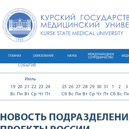
МЕЖДУНАРОДНОЕ
ГЛАВНАЯ
ОБРАЗОВАНИЕ
НАУКА
МЕД
СОТРУДНИЧЕСТВО
СОБЫТИЯ
Июль
19
20
21
22
23
24
25
26
27
28
29
30
31
1
2
3
Вс
Пн
Вт
Ср
Чт
Пт
Сб
Вс
Пн
Вт
Ср
Чт
Пт
Сб
Вс
П
НОВОСТЬ ПОДРАЗДЕЛЕНИ