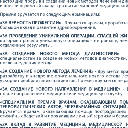
настоящий прорыв в создании новых методов лечения и ди
и внесли огромный вклад в развитие мировой медицинской
Премия вручается по следующим номинациям:
«ЗА ВЕРНОСТЬ ПРОФЕССИИ»
- Вручается врачам, проработ
большой вклад в развитие здравоохранения.
«ЗА ПРОВЕДЕНИЕ УНИКАЛЬНОЙ ОПЕРАЦИИ, СПАСШЕЙ ЖИ
которые провели уникальную операцию - не раньше, чем 
отдаленные результаты.
«ЗА СОЗДАНИЕ НОВОГО МЕТОДА ДИАГНОСТИКИ»
- В
специальностей за создание новых методов диагностики.
после внедрения метода.
«ЗА СОЗДАНИЕ НОВОГО МЕТОДА ЛЕЧЕНИЯ»
- Вручается вр
разработку и внедрение оригинального нового метода ле
ускоряет реабилитацию пациентов. Премия вручается не ра
«ЗА СОЗДАНИЕ НОВОГО НАПРАВЛЕНИЯ В МЕДИЦИНЕ»
- В
новое направление в медицине или медицинскую службу.
«СПЕЦИАЛЬНАЯ ПРЕМИЯ ВРАЧАМ, ОКАЗЫВАЮЩИМ ПО
ТЕРРОРИСТИЧЕСКИХ АКТОВ, ЧРЕЗВЫЧАЙНЫХ СИТУАЦИЙ
Вручается врачам, оказывающим помощь пострадавшим в
стихийных бедствий и проявившим личный героизм и безм
«ЗА ВКЛАД В РАЗВИТИЕ МЕДИЦИНЫ, МЕДИЦИНСКОЙ Н