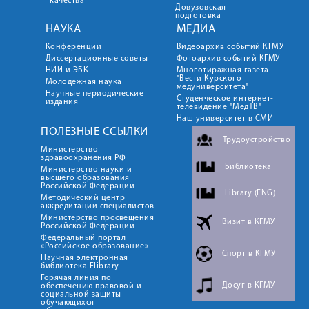
качества
Довузовская
подготовка
НАУКА
МЕДИА
Конференции
Видеоархив событий КГМУ
Диссертационные советы
Фотоархив событий КГМУ
НИИ и ЭБК
Многотиражная газета
"Вести Курского
Молодежная наука
медуниверситета"
Научные периодические
Студенческое интернет-
издания
телевидение "МедТВ"
Наш университет в СМИ
ПОЛЕЗНЫЕ ССЫЛКИ
Трудоустройство
Министерство
здравоохранения РФ
Библиотека
Министерство науки и
высшего образования
Российской Федерации
Library (ENG)
Методический центр
аккредитации специалистов
Министерство просвещения
Визит в КГМУ
Российской Федерации
Федеральный портал
«Российское образование»
Спорт в КГМУ
Научная электронная
библиотека Elibrary
Горячая линия по
Досуг в КГМУ
обеспечению правовой и
социальной защиты
обучающихся