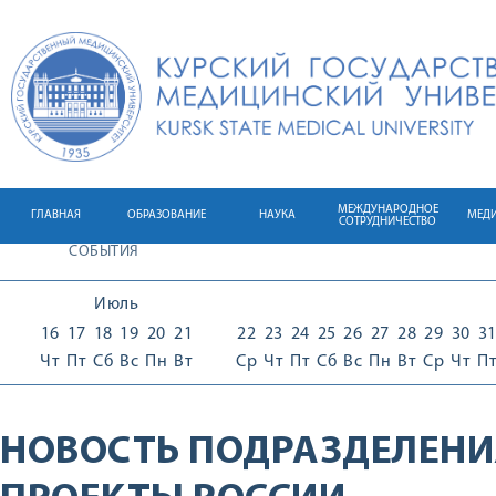
МЕЖДУНАРОДНОЕ
ГЛАВНАЯ
ОБРАЗОВАНИЕ
НАУКА
МЕД
СОТРУДНИЧЕСТВО
СОБЫТИЯ
Июль
16
17
18
19
20
21
22
23
24
25
26
27
28
29
30
3
Чт
Пт
Сб
Вс
Пн
Вт
Ср
Чт
Пт
Сб
Вс
Пн
Вт
Ср
Чт
П
НОВОСТЬ ПОДРАЗДЕЛЕНИ