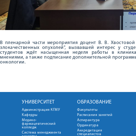
В пленарной части мероприятия доцент В. В. Хвостовой
злокачественных опухолей", вызвавшей интерес у студ
студентов ждёт насыщенная неделя работы в клиниках
мнениями, а также подписание дополнительной программы
онкологии.
УНИВЕРСИТЕТ
ОБРАЗОВАНИЕ
Администрация КГМУ
Факультеты
Кафедры
Расписания занятий
Медико-
Аспирантура
фармацевтический
Ординатура
колледж
Аккредитация
Система менеджмента
специалистов