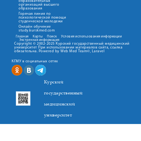
образовательных
организаций высшего
образования
Горячая линия по
психологической помощи
студенческой молодежи
Онлайн обучение
study.kurskmed.com
Главная
Карты
Поиск
Условия использования информации
Экстренная информация
Copyright © 2002-2025 Курский государственный медицинский
университет При использовании материалов сайта, ссылка
обязательна. Powered by Web Med Team©, Laravel
КГМУ в социальных сетях
Курский
государственный
медицинский
университет
305041. К.Маркса,3, г. Курск. Тел. +7(4712) 588-137. Факс
+7(4712) 588-137. E-mail: kurskmed@mail.ru