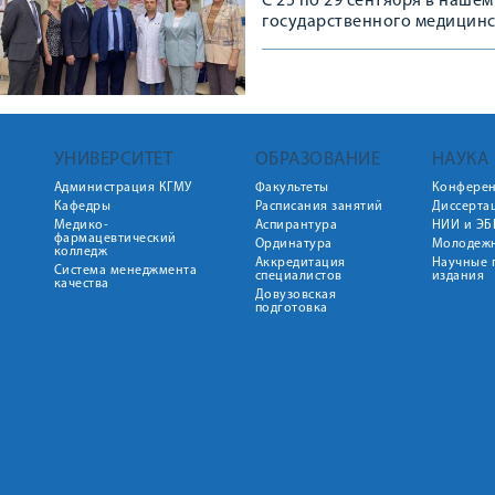
С 25 по 29 сентября в наше
государственного медицинс
онкодиспансера. С 25 по 2
на рабочих местах в Курско
Островерхова.
УНИВЕРСИТЕТ
ОБРАЗОВАНИЕ
НАУКА
Администрация КГМУ
Факультеты
Конфере
Кафедры
Расписания занятий
Диссерта
Медико-
Аспирантура
НИИ и ЭБ
фармацевтический
Ординатура
Молодежн
колледж
Аккредитация
Научные 
Система менеджмента
специалистов
издания
качества
Довузовская
подготовка