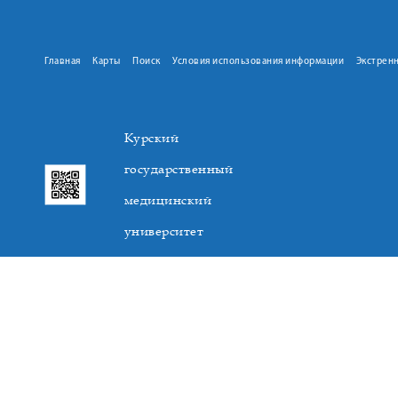
Главная
Карты
Поиск
Условия использования информации
Экстрен
Курский
государственный
медицинский
университет