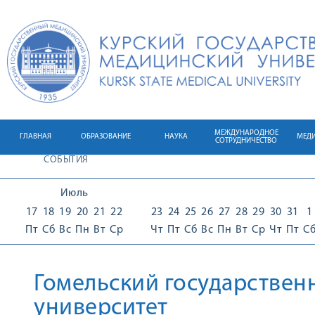
МЕЖДУНАРОДНОЕ
ГЛАВНАЯ
ОБРАЗОВАНИЕ
НАУКА
МЕД
СОТРУДНИЧЕСТВО
СОБЫТИЯ
Июль
17
18
19
20
21
22
23
24
25
26
27
28
29
30
31
1
Пт
Сб
Вс
Пн
Вт
Ср
Чт
Пт
Сб
Вс
Пн
Вт
Ср
Чт
Пт
С
Гомельский государстве
университет