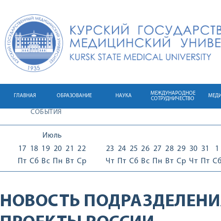
МЕЖДУНАРОДНОЕ
ГЛАВНАЯ
ОБРАЗОВАНИЕ
НАУКА
МЕД
СОТРУДНИЧЕСТВО
СОБЫТИЯ
Июль
17
18
19
20
21
22
23
24
25
26
27
28
29
30
31
1
Пт
Сб
Вс
Пн
Вт
Ср
Чт
Пт
Сб
Вс
Пн
Вт
Ср
Чт
Пт
С
НОВОСТЬ ПОДРАЗДЕЛЕНИ