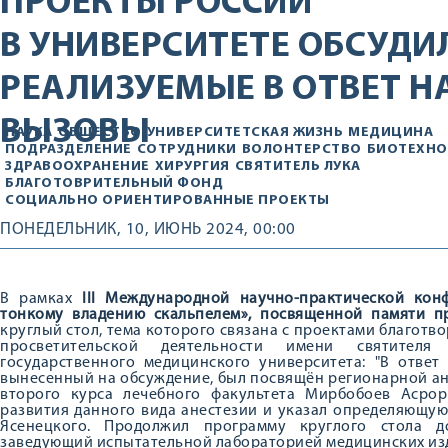
ПРОЕКТЫ РОССИИ
В УНИВЕРСИТЕТЕ ОБСУДИ
РЕАЛИЗУЕМЫЕ В ОТВЕТ Н
ВЫЗОВЫ
НАУКА
ОБЩЕСТВО
УНИВЕРСИТЕТСКАЯ ЖИЗНЬ
МЕДИЦИНА
ПОДРАЗДЕЛЕНИЕ
СОТРУДНИКИ
ВОЛОНТЕРСТВО
БИОТЕХНО
ЗДРАВООХРАНЕНИЕ
ХИРУРГИЯ
СВЯТИТЕЛЬ ЛУКА
БЛАГОТОВРИТЕЛЬНЫЙ ФОНД
СОЦИАЛЬНО ОРИЕНТИРОВАННЫЕ ПРОЕКТЫ
ПОНЕДЕЛЬНИК, 10, ИЮНЬ 2024, 00:00
В рамках
III Международной научно-практической ко
тонкому владению скальпелем», посвященной памяти пр
круглый стол, тема которого связана с проектами благотв
просветительской деятельности имени святител
государственного медицинского университета: "В ответ
вынесенный на обсуждение, был посвящён регионарной ане
второго курса лечебного факультета Мирбобоев Асро
развития данного вида анестезии и указал определяющую
Ясенецкого. Продолжил программу круглого стола д
заведующий испытательной лабораторией медицинских изде