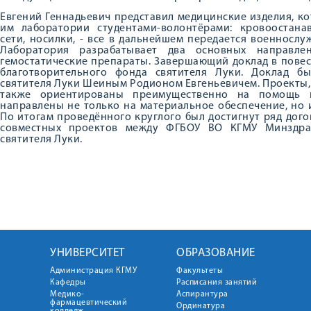
Евгений Геннадьевич представил медицинские изделия, к
им лаборатории студентами-волонтёрами: кровоостана
сети, носилки, - все в дальнейшем передается военносл
Лаборатория разрабатывает два основных направле
гемостатические препараты. Завершающий доклад в повес
благотворительного фонда святителя Луки. Доклад б
святителя Луки Шеиным Родионом Евгеньевичем. Проекты,
также ориентированы преимущественно на помощь п
направлены не только на материальное обеспечение, но
По итогам проведённого круглого был достигнут ряд дог
совместных проектов между ФГБОУ ВО КГМУ Минздра
святителя Луки.
УНИВЕРСИТЕТ
ОБРАЗОВАНИЕ
Администрация КГМУ
Факультеты
Кафедры
Расписания занятий
Медико-
Аспирантура
фармацевтический
Ординатура