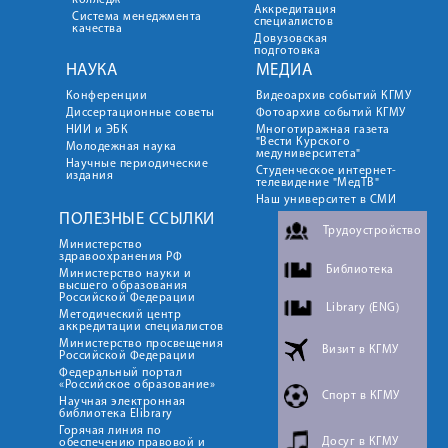
колледж
Аккредитация
Система менеджмента
специалистов
качества
Довузовская
подготовка
НАУКА
МЕДИА
Конференции
Видеоархив событий КГМУ
Диссертационные советы
Фотоархив событий КГМУ
НИИ и ЭБК
Многотиражная газета
"Вести Курского
Молодежная наука
медуниверситета"
Научные периодические
Студенческое интернет-
издания
телевидение "МедТВ"
Наш университет в СМИ
ПОЛЕЗНЫЕ ССЫЛКИ
Трудоустройство
Министерство
здравоохранения РФ
Библиотека
Министерство науки и
высшего образования
Российской Федерации
Library (ENG)
Методический центр
аккредитации специалистов
Министерство просвещения
Визит в КГМУ
Российской Федерации
Федеральный портал
«Российское образование»
Спорт в КГМУ
Научная электронная
библиотека Elibrary
Горячая линия по
Досуг в КГМУ
обеспечению правовой и