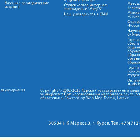
медуниверситета"
Научные периодические
Метод
Студенческое интернет-
издания
аккред
телевидение "МедТВ"
Минис
Наш университет в СМИ
Росси
Федер
«Росси
Научна
библио
Горяча
обеспе
социа
обуча
образ
орган
образ
Горяча
психо
студен
Онлай
study.
ная информация
Copyright © 2002-2025 Курский государственный мед
университет При использовании материалов сайта, сс
обязательна. Powered by Web Med Team©, Laravel
305041. К.Маркса,3, г. Курск. Тел. +7(471