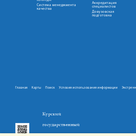
колледж
Аккредитация
Система менеджмента
специалистов
качества
Довузовская
подготовка
Главная
Карты
Поиск
Условия использования информации
Экстрен
Курский
государственный
медицинский