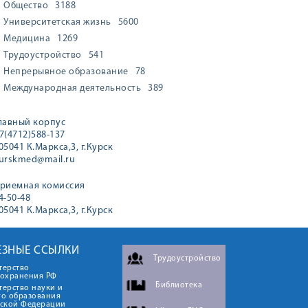
Общество
3188
Университетская жизнь
5600
Медицина
1269
Трудоустройство
541
Непрерывное образование
78
Международная деятельность
389
лавный корпус
7(4712)588-137
05041 К.Маркса,3, г.Курск
urskmed@mail.ru
риемная комиссия
4-50-48
05041 К.Маркса,3, г.Курск
ЕЗНЫЕ ССЫЛКИ
Трудоустройство
терство
оохранения РФ
Библиотека
ерство науки и
го образования
йской Федерации