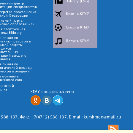
Library (ENG)
ический центр
итации специалистов
терство просвещения
Визит в КГМУ
йской Федерации
альный портал
йское образование»
Спорт в КГМУ
я электронная
тека Elibrary
я линия по
Досуг в КГМУ
чению правовой и
льной защиты
ющихся
овательных
изаций высшего
ования
я линия по
логической помощи
ческой молодежи
н обучение
kurskmed.com
ицинский
ылка
КГМУ в социальных сетях
2) 588-137. Факс +7(4712) 588-137. E-mail: kurskmed@mail.ru