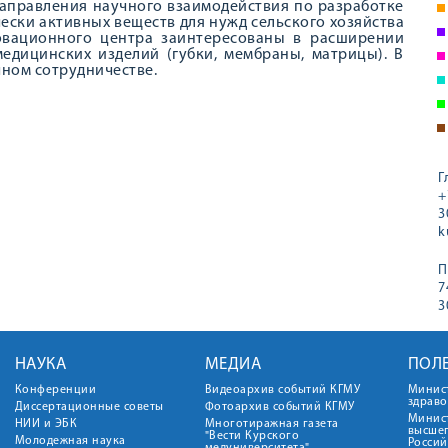
направления научного взаимодействия по разработке
ески активных веществ для нужд сельского хозяйства
овационного центра заинтересованы в расширении
едицинских изделий (губки, мембраны, матрицы). В
чном сотрудничестве.
Г
+
3
k
П
7
3
НАУКА
МЕДИА
ПОЛ
Конференции
Видеоархив событий КГМУ
Минис
здрав
Диссертационные советы
Фотоархив событий КГМУ
Минист
НИИ и ЭБК
Многотиражная газета
высше
"Вести Курского
Молодежная наука
Росси