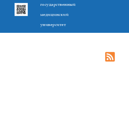
государственный
медицинский
университет
305041. К.Маркса,3, г. Курск. Тел. +7(4712) 588-137. Факс
+7(4712) 588-137. E-mail: kurskmed@mail.ru