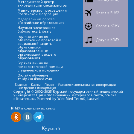
Методический центр
аккредитации специалистов
Министерство просвещения
Визит в КГМУ
Российской Федерации
Федеральный портал
«Российское образование»
Спорт в КГМУ
Научная электронная
библиотека Elibrary
Горячая линия по
Досуг в КГМУ
обеспечению правовой и
социальной защиты
обучающихся
образовательных
организаций высшего
образования
Горячая линия по
психологической помощи
студенческой молодежи
Онлайн обучение
study.kurskmed.com
Главная
Карты
Поиск
Условия использования информации
Экстренная информация
Copyright © 2002-2025 Курский государственный медицинский
университет При использовании материалов сайта, ссылка
обязательна. Powered by Web Med Team©, Laravel
КГМУ в социальных сетях
Курский