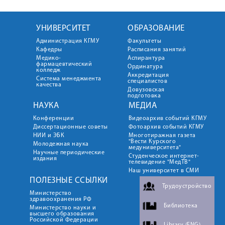
УНИВЕРСИТЕТ
ОБРАЗОВАНИЕ
Администрация КГМУ
Факультеты
Кафедры
Расписания занятий
Медико-
Аспирантура
фармацевтический
Ординатура
колледж
Аккредитация
Система менеджмента
специалистов
качества
Довузовская
подготовка
НАУКА
МЕДИА
Конференции
Видеоархив событий КГМУ
Диссертационные советы
Фотоархив событий КГМУ
НИИ и ЭБК
Многотиражная газета
"Вести Курского
Молодежная наука
медуниверситета"
Научные периодические
Студенческое интернет-
издания
телевидение "МедТВ"
Наш университет в СМИ
ПОЛЕЗНЫЕ ССЫЛКИ
Трудоустройство
Министерство
здравоохранения РФ
Библиотека
Министерство науки и
высшего образования
Российской Федерации
Library (ENG)