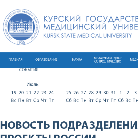
МЕЖДУНАРОДНОЕ
ГЛАВНАЯ
ОБРАЗОВАНИЕ
НАУКА
МЕД
СОТРУДНИЧЕСТВО
СОБЫТИЯ
Июль
19
20
21
22
23
24
25
26
27
28
29
30
31
1
2
3
Вс
Пн
Вт
Ср
Чт
Пт
Сб
Вс
Пн
Вт
Ср
Чт
Пт
Сб
Вс
П
НОВОСТЬ ПОДРАЗДЕЛЕНИ