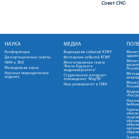
Совет СНО
НАУКА
МЕДИА
ПОЛ
Конференции
Видеоархив событий КГМУ
Минис
здрав
Диссертационные советы
Фотоархив событий КГМУ
Минист
НИИ и ЭБК
Многотиражная газета
высше
"Вести Курского
Молодежная наука
Росси
медуниверситета"
Научные периодические
Метод
Студенческое интернет-
издания
аккред
телевидение "МедТВ"
Минис
Наш университет в СМИ
Росси
Федер
«Росси
Научна
библио
Горяча
обеспе
социа
обуча
образ
орган
образ
Горяча