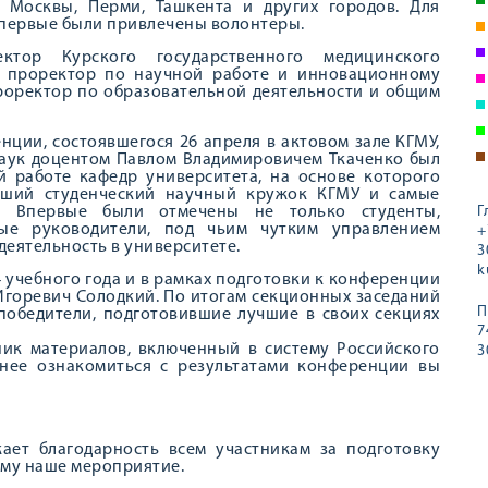
, Москвы, Перми, Ташкента и других городов. Для
первые были привлечены волонтеры.
тор Курского государственного медицинского
А., проректор по научной работе и инновационному
 проректор по образовательной деятельности и общим
нции, состоявшегося 26 апреля в актовом зале КГМУ,
наук доцентом Павлом Владимировичем Ткаченко был
й работе кафедр университета, на основе которого
чший студенческий научный кружок КГМУ и самые
. Впервые были отмечены не только студенты,
Г
ые руководители, под чьим чутким управлением
+
еятельность в университете.
3
k
4 учебного года и в рамках подготовки к конференции
Игоревич Солодкий. По итогам секционных заседаний
П
победители, подготовившие лучшие в своих секциях
7
ник материалов, включенный в систему Российского
3
бнее ознакомиться с результатами конференции вы
ет благодарность всем участникам за подготовку
ему наше мероприятие.