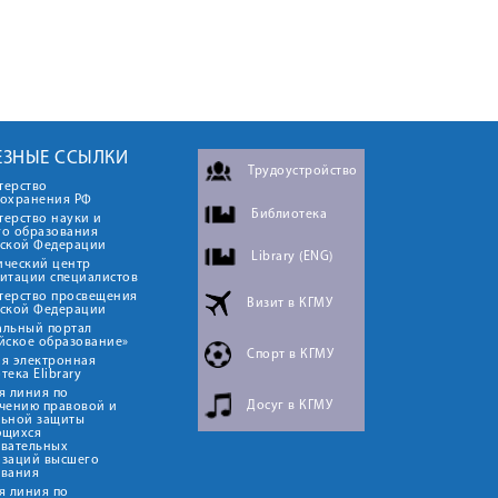
ЕЗНЫЕ ССЫЛКИ
Трудоустройство
терство
оохранения РФ
Библиотека
ерство науки и
го образования
йской Федерации
Library (ENG)
ический центр
итации специалистов
терство просвещения
Визит в КГМУ
йской Федерации
альный портал
йское образование»
Спорт в КГМУ
я электронная
тека Elibrary
я линия по
Досуг в КГМУ
чению правовой и
льной защиты
ющихся
овательных
изаций высшего
ования
я линия по