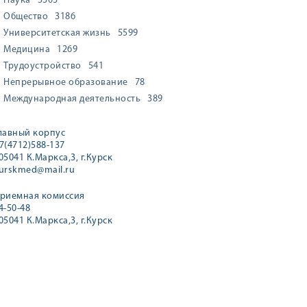
Наука
3303
Общество
3186
Университетская жизнь
5599
Медицина
1269
Трудоустройство
541
Непрерывное образование
78
Международная деятельность
389
лавный корпус
7(4712)588-137
05041 К.Маркса,3, г.Курск
urskmed@mail.ru
риемная комиссия
4-50-48
05041 К.Маркса,3, г.Курск