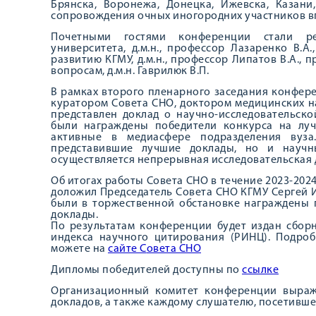
Брянска, Воронежа, Донецка, Ижевска, Казани
сопровождения очных иногородних участников в
Почетными гостями конференции стали рек
университета, д.м.н., профессор Лазаренко В.
развитию КГМУ, д.м.н., профессор Липатов В.А.,
вопросам, д.м.н. Гаврилюк В.П.
В рамках второго пленарного заседания конфере
куратором Совета СНО, доктором медицинских 
представлен доклад о научно-исследовательско
были награждены победители конкурса на лу
активные в медиасфере подразделения вуза
представившие лучшие доклады, но и научн
осуществляется непрерывная исследовательская д
Об итогах работы Совета СНО в течение 2023-202
доложил Председатель Совета СНО КГМУ Сергей 
были в торжественной обстановке награждены 
доклады.
По результатам конференции будет издан сбор
индекса научного цитирования (РИНЦ). Подро
можете на
сайте
С
овета СНО
Дипломы победителей доступны по
ссылке
Организационный комитет конференции выража
докладов, а также каждому слушателю, посетивш