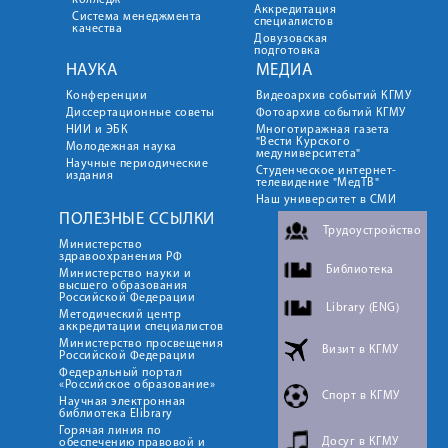
колледж
Аккредитация
Система менеджмента
специалистов
качества
Довузовская
подготовка
НАУКА
МЕДИА
Конференции
Видеоархив событий КГМУ
Диссертационные советы
Фотоархив событий КГМУ
НИИ и ЭБК
Многотиражная газета
"Вести Курского
Молодежная наука
медуниверситета"
Научные периодические
Студенческое интернет-
издания
телевидение "МедТВ"
Наш университет в СМИ
ПОЛЕЗНЫЕ ССЫЛКИ
Трудоустройство
Министерство
здравоохранения РФ
Библиотека
Министерство науки и
высшего образования
Российской Федерации
Library (ENG)
Методический центр
аккредитации специалистов
Министерство просвещения
Визит в КГМУ
Российской Федерации
Федеральный портал
«Российское образование»
Спорт в КГМУ
Научная электронная
библиотека Elibrary
Горячая линия по
Досуг в КГМУ
обеспечению правовой и