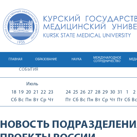
МЕЖДУНАРОДНОЕ
ГЛАВНАЯ
ОБРАЗОВАНИЕ
НАУКА
МЕД
СОТРУДНИЧЕСТВО
СОБЫТИЯ
Июль
18
19
20
21
22
23
24
25
26
27
28
29
30
31
1
2
Сб
Вс
Пн
Вт
Ср
Чт
Пт
Сб
Вс
Пн
Вт
Ср
Чт
Пт
Сб
Вс
НОВОСТЬ ПОДРАЗДЕЛЕНИ