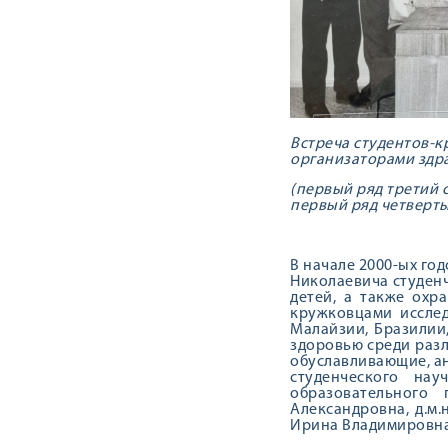
Встреча студентов-к
организаторами здра
(первый ряд третий с
первый ряд четвертый
В начале 2000-ых го
Николаевича студен
детей, а также охр
кружковцами иссле
Малайзии, Бразилии
здоровью среди раз
обуславливающие, а
студенческого на
образовательного
Александровна, д.м.
Ирина Владимировна,