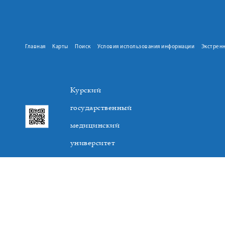
Главная
Карты
Поиск
Условия использования информации
Экстрен
Курский
государственный
медицинский
университет