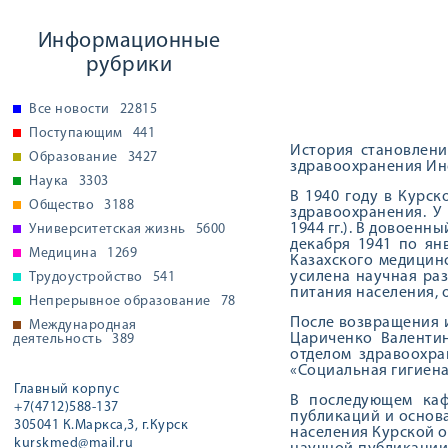
Информационные
рубрики
Все новости
22815
Поступающим
441
История становлени
Образование
3427
здравоохранения Инс
Наука
3303
В 1940 году в Курс
Общество
3188
здравоохранения. У
1944 гг.). В довоенн
Университетская жизнь
5600
декабря 1941 по ян
Медицина
1269
Казахского медицин
усилена научная ра
Трудоустройство
541
питания населения, 
Непрерывное образование
78
После возвращения и
Международная
Цариченко Валентин
деятельность
389
отделом здравоохра
«Социальная гигиена
Главный корпус
В последующем кафе
+7(4712)588-137
публикаций и основ
305041 К.Маркса,3, г.Курск
населения Курской об
kurskmed@mail.ru