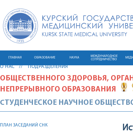
МЕЖДУНАРОДНОЕ
ГЛАВНАЯ
ОБРАЗОВАНИЕ
НАУКА
МЕД
СОТРУДНИЧЕСТВО
О НАС
ПОДРАЗДЕЛЕНИЯ
ОБЩЕСТВЕННОГО ЗДОРОВЬЯ, ОРГА
НЕПРЕРЫВНОГО ОБРАЗОВАНИЯ
CТУДЕНЧЕСКОЕ НАУЧНОЕ ОБЩЕСТВ
ПЛАН ЗАСЕДАНИЙ СНК
Ис