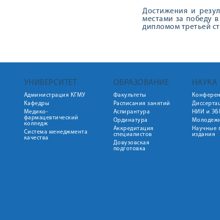
Достижения и резу
местами за победу в
дипломом третьей сте
УНИВЕРСИТЕТ
ОБРАЗОВАНИЕ
НАУКА
Администрация КГМУ
Факультеты
Конфере
Кафедры
Расписания занятий
Диссерта
Медико-
Аспирантура
НИИ и ЭБ
фармацевтический
Ординатура
Молодежн
колледж
Аккредитация
Научные 
Система менеджмента
специалистов
издания
качества
Довузовская
подготовка