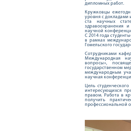
дипломных работ.
Кружковцы ежегодн
уровня с докладами 
ста научных стат
здравоохранения и
научной конференци
С 2014 года студен
в рамках междунаро
Гомельского государ
Сотрудниками кафед
Международная нау
вопросы», посвящ
государственном мед
международным уча
научная конференция
Цель студенческого
интересующихся пр
правом. Работа в к
получить практич
профессиональной о