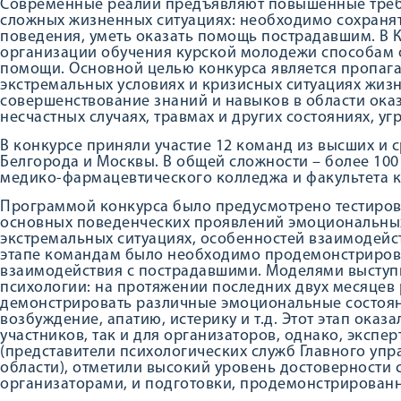
Современные реалии предъявляют повышенные треб
сложных жизненных ситуациях: необходимо сохранят
поведения, уметь оказать помощь пострадавшим. В 
организации обучения курской молодежи способам 
помощи. Основной целью конкурса является пропага
экстремальных условиях и кризисных ситуациях жизн
совершенствование знаний и навыков в области ок
несчастных случаях, травмах и других состояниях, 
В конкурсе приняли участие 12 команд из высших и с
Белгорода и Москвы. В общей сложности – более 10
медико-фармацевтического колледжа и факультета к
Программой конкурса было предусмотрено тестиров
основных поведенческих проявлений эмоциональных
экстремальных ситуациях, особенностей взаимодейс
этапе командам было необходимо продемонстриров
взаимодействия с пострадавшими. Моделями выступи
психологии: на протяжении последних двух месяцев
демонстрировать различные эмоциональные состоян
возбуждение, апатию, истерику и т.д. Этот этап оказ
участников, так и для организаторов, однако, экспе
(представители психологических служб Главного уп
области), отметили высокий уровень достоверности 
организаторами, и подготовки, продемонстрирован