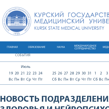
МЕЖДУНАРОДНОЕ
ГЛАВНАЯ
ОБРАЗОВАНИЕ
НАУКА
МЕД
СОТРУДНИЧЕСТВО
СОБЫТИЯ
Июль
19
20
21
22
23
24
25
26
27
28
29
30
31
1
2
3
Вс
Пн
Вт
Ср
Чт
Пт
Сб
Вс
Пн
Вт
Ср
Чт
Пт
Сб
Вс
П
НОВОСТЬ ПОДРАЗДЕЛЕНИ