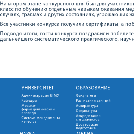
На втором этапе конкурсного дня был для участник
класс по обучению отдельным навыкам оказания ме
случаях, травмах и других состояниях, угрожающих 
Все участники конкурса получили сертификаты, а п
Подводя итоги, гости конкурса поздравили победите
дальнейшего систематического практического, научн
УНИВЕРСИТЕТ
ОБРАЗОВАНИЕ
Администрация КГМУ
Факультеты
Кафедры
Расписания занятий
Медико-
Аспирантура
фармацевтический
Ординатура
колледж
Аккредитация
Система менеджмента
специалистов
качества
Довузовская
подготовка