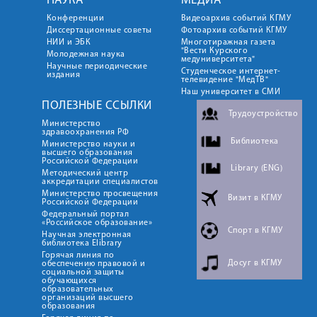
НАУКА
МЕДИА
Конференции
Видеоархив событий КГМУ
Диссертационные советы
Фотоархив событий КГМУ
НИИ и ЭБК
Многотиражная газета
"Вести Курского
Молодежная наука
медуниверситета"
Научные периодические
Студенческое интернет-
издания
телевидение "МедТВ"
Наш университет в СМИ
ПОЛЕЗНЫЕ ССЫЛКИ
Трудоустройство
Министерство
здравоохранения РФ
Библиотека
Министерство науки и
высшего образования
Российской Федерации
Library (ENG)
Методический центр
аккредитации специалистов
Министерство просвещения
Визит в КГМУ
Российской Федерации
Федеральный портал
«Российское образование»
Спорт в КГМУ
Научная электронная
библиотека Elibrary
Горячая линия по
Досуг в КГМУ
обеспечению правовой и
социальной защиты
обучающихся
образовательных
организаций высшего
образования