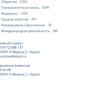
Общество
3186
Университетская жизнь
5599
Медицина
1269
Трудоустройство
541
Непрерывное образование
78
Международная деятельность
389
лавный корпус
7(4712)588-137
05041 К.Маркса,3, г.Курск
urskmed@mail.ru
риемная комиссия
4-50-48
05041 К.Маркса,3, г.Курск