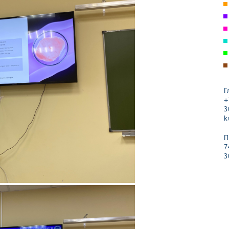
Г
+
3
k
П
7
3