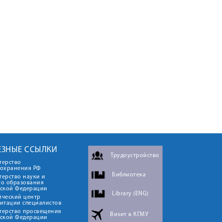
ЕЗНЫЕ ССЫЛКИ
Трудоустройство
терство
оохранения РФ
Библиотека
ерство науки и
го образования
йской Федерации
Library (ENG)
ический центр
итации специалистов
терство просвещения
Визит в КГМУ
йской Федерации