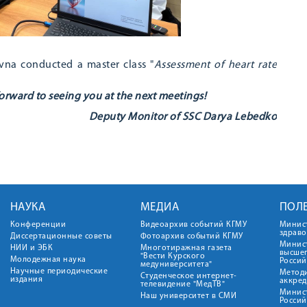
vna conducted a master class "
Assessment of heart rate
orward to seeing you at the next meetings!
Deputy Monitor of SSC
Darya Lebedko
НАУКА
МЕДИА
ПОЛ
Конференции
Видеоархив событий КГМУ
Минис
здрав
Диссертационные советы
Фотоархив событий КГМУ
Минист
НИИ и ЭБК
Многотиражная газета
высше
"Вести Курского
Молодежная наука
Росси
медуниверситета"
Научные периодические
Метод
Студенческое интернет-
издания
аккред
телевидение "МедТВ"
Минис
Наш университет в СМИ
Росси