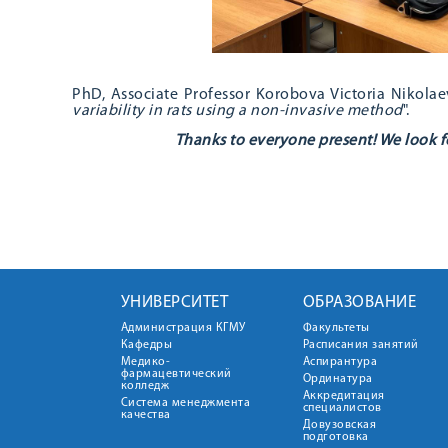
PhD, Associate Professor Korobova Victoria Nikolae
variability in rats using a non-invasive method
".
Thanks to everyone present! We look f
УНИВЕРСИТЕТ
ОБРАЗОВАНИЕ
Администрация КГМУ
Факультеты
Кафедры
Расписания занятий
Медико-
Аспирантура
фармацевтический
Ординатура
колледж
Аккредитация
Система менеджмента
специалистов
качества
Довузовская
подготовка