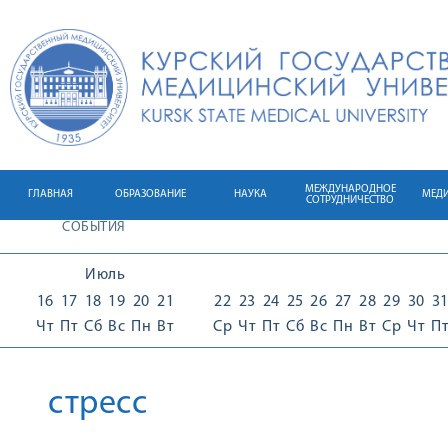
МЕЖДУНАРОДНОЕ
ГЛАВНАЯ
ОБРАЗОВАНИЕ
НАУКА
МЕД
СОТРУДНИЧЕСТВО
СОБЫТИЯ
Июль
16
17
18
19
20
21
22
23
24
25
26
27
28
29
30
3
Чт
Пт
Сб
Вс
Пн
Вт
Ср
Чт
Пт
Сб
Вс
Пн
Вт
Ср
Чт
П
стресс