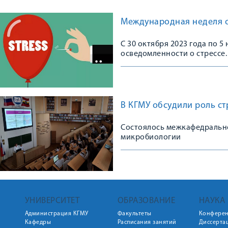
Международная неделя о
С 30 октября 2023 года по 
осведомленности о стрессе.
В КГМУ обсудили роль с
Состоялось межкафедральн
микробиологии
УНИВЕРСИТЕТ
ОБРАЗОВАНИЕ
НАУКА
Администрация КГМУ
Факультеты
Конфере
Кафедры
Расписания занятий
Диссерта