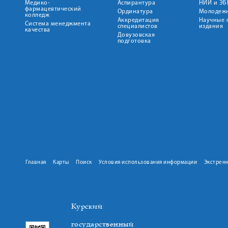
Медико-
Аспирантура
НИИ и ЭБ
фармацевтический
Ординатура
Молодежн
колледж
Аккредитация
Научные 
Система менеджмента
специалистов
издания
качества
Довузовская
подготовка
Главная
Карты
Поиск
Условия использования информации
Экстрен
Курский
государственный