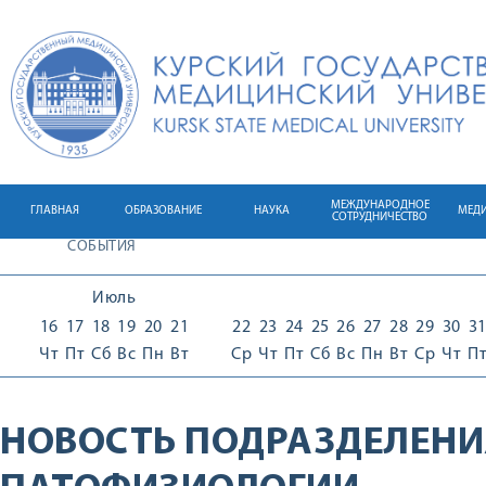
МЕЖДУНАРОДНОЕ
ГЛАВНАЯ
ОБРАЗОВАНИЕ
НАУКА
МЕД
СОТРУДНИЧЕСТВО
СОБЫТИЯ
Июль
16
17
18
19
20
21
22
23
24
25
26
27
28
29
30
3
Чт
Пт
Сб
Вс
Пн
Вт
Ср
Чт
Пт
Сб
Вс
Пн
Вт
Ср
Чт
П
НОВОСТЬ ПОДРАЗДЕЛЕНИ