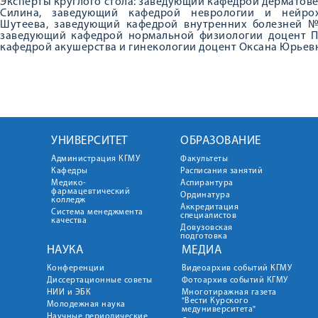
Эксперты круглого стола: заведующий кафедрой дерматов
Силина, заведующий кафедрой неврологии и нейрох
Шутеева, заведующий кафедрой внутренних болезней 
заведующий кафедрой нормальной физиологии доцент П
кафедрой акушерства и гинекологии доцент Оксана Юрьев
УНИВЕРСИТЕТ
ОБРАЗОВАНИЕ
Администрация КГМУ
Факультеты
Кафедры
Расписания занятий
Медико-
Аспирантура
фармацевтический
Ординатура
колледж
Аккредитация
Система менеджмента
специалистов
качества
Довузовская
подготовка
НАУКА
МЕДИА
Конференции
Видеоархив событий КГМУ
Диссертационные советы
Фотоархив событий КГМУ
НИИ и ЭБК
Многотиражная газета
"Вести Курского
Молодежная наука
медуниверситета"
Научные периодические