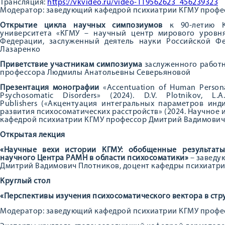
Трансляция:
https://vkvideo.ru/video-119562623_456239323
Модератор: заведующий кафедрой психиатрии КГМУ профе
Открытие цикла научных симпозиумов
к 90-летию Ку
университета «КГМУ – научный центр мирового уровня
Федерации, заслуженный деятель науки Российской Ф
Лазаренко
Приветствие участникам симпозиума
заслуженного работ
профессора Людмилы Анатольевны Северьяновой
Презентация монографии
«Accentuation of Human Personal
Psychosomatic Disorders» (2024). D.V. Plotnikov, L
Publishers («Акцентуация интегральных параметров инд
развития психосоматических расстройств» (2024. Научное 
кафедрой психиатрии КГМУ профессор Дмитрий Вадимович
Открытая лекция
«Научные вехи истории КГМУ: обобщенные результаты
научного Центра РАМН в области психосоматики»
– заведу
Дмитрий Вадимович Плотников, доцент кафедры психиатри
Круглый стол
«Перспективы изучения психосоматического вектора в стр
Модератор: заведующий кафедрой психиатрии КГМУ профе