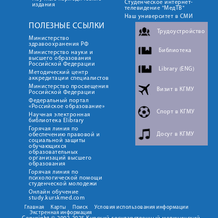
Студенческое интернет-
издания
телевидение "МедТВ"
Наш университет в СМИ
ПОЛЕЗНЫЕ ССЫЛКИ
Трудоустройство
Министерство
здравоохранения РФ
Библиотека
Министерство науки и
высшего образования
Российской Федерации
Library (ENG)
Методический центр
аккредитации специалистов
Министерство просвещения
Визит в КГМУ
Российской Федерации
Федеральный портал
«Российское образование»
Спорт в КГМУ
Научная электронная
библиотека Elibrary
Горячая линия по
Досуг в КГМУ
обеспечению правовой и
социальной защиты
обучающихся
образовательных
организаций высшего
образования
Горячая линия по
психологической помощи
студенческой молодежи
Онлайн обучение
study.kurskmed.com
Главная
Карты
Поиск
Условия использования информации
Экстренная информация