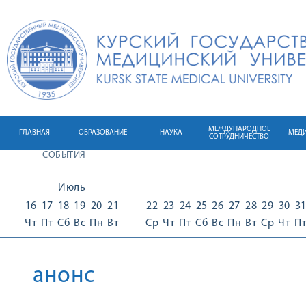
МЕЖДУНАРОДНОЕ
ГЛАВНАЯ
ОБРАЗОВАНИЕ
НАУКА
МЕД
СОТРУДНИЧЕСТВО
СОБЫТИЯ
Июль
16
17
18
19
20
21
22
23
24
25
26
27
28
29
30
3
Чт
Пт
Сб
Вс
Пн
Вт
Ср
Чт
Пт
Сб
Вс
Пн
Вт
Ср
Чт
П
анонс