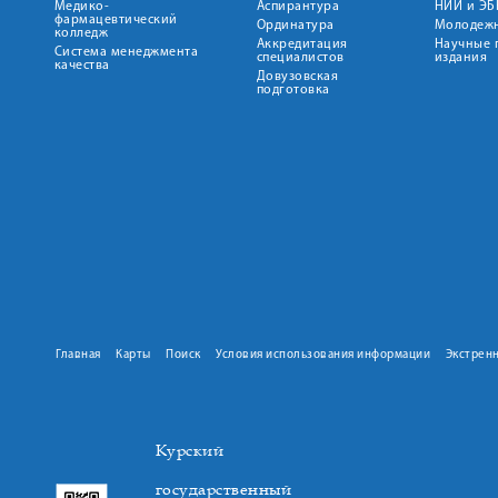
Медико-
Аспирантура
НИИ и ЭБ
фармацевтический
Ординатура
Молодежн
колледж
Аккредитация
Научные 
Система менеджмента
специалистов
издания
качества
Довузовская
подготовка
Главная
Карты
Поиск
Условия использования информации
Экстрен
Курский
государственный