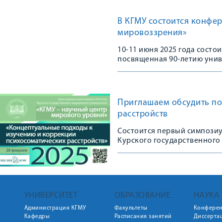
В КГМУ состоится конфе
мировоззрения»
10-11 июня 2025 года сост
посвященная 90-летию унив
Приглашаем обсудить по
расстройств
Состоится первый симпозиу
Курского государственного
мирового уровня»
УНИВЕРСИТЕТ
ОБРАЗОВАНИЕ
НАУКА
Администрация КГМУ
Факультеты
Конфере
Кафедры
Расписания занятий
Диссерта