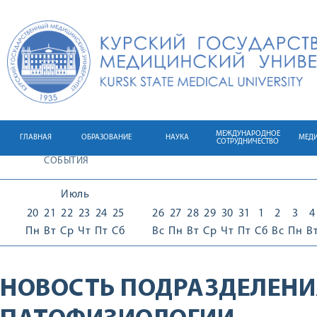
МЕЖДУНАРОДНОЕ
ГЛАВНАЯ
ОБРАЗОВАНИЕ
НАУКА
МЕД
СОТРУДНИЧЕСТВО
СОБЫТИЯ
Июль
20
21
22
23
24
25
26
27
28
29
30
31
1
2
3
4
Пн
Вт
Ср
Чт
Пт
Сб
Вс
Пн
Вт
Ср
Чт
Пт
Сб
Вс
Пн
В
НОВОСТЬ ПОДРАЗДЕЛЕНИ