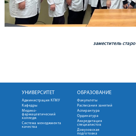
заместитель старо
УНИВЕРСИТЕТ
ОБРАЗОВАНИЕ
Администрация КГМУ
Факультеты
Кафедры
Расписания занятий
Медико-
Аспирантура
фармацевтический
Ординатура
колледж
Аккредитация
Система менеджмента
специалистов
качества
Довузовская
подготовка