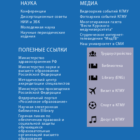
НАУКА
МЕДИА
Конференции
Видеоархив событий КГМУ
Диссертационные советы
Фотоархив событий КГМУ
НИИ и ЭБК
Многотиражная газета
"Вести Курского
Молодежная наука
медуниверситета"
Научные периодические
Студенческое интернет-
издания
телевидение "МедТВ"
Наш университет в СМИ
ПОЛЕЗНЫЕ ССЫЛКИ
Трудоустройство
Министерство
здравоохранения РФ
Библиотека
Министерство науки и
высшего образования
Российской Федерации
Library (ENG)
Методический центр
аккредитации специалистов
Министерство просвещения
Визит в КГМУ
Российской Федерации
Федеральный портал
«Российское образование»
Спорт в КГМУ
Научная электронная
библиотека Elibrary
Горячая линия по
Досуг в КГМУ
обеспечению правовой и
социальной защиты
обучающихся
образовательных
организаций высшего
образования