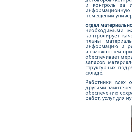
договоров (контра
и контроль за и
информационную с
помещений универс
отдел материальн
необходимыми ма
контролирует кач
планы материаль
информацию и ре
возможностей прио
обеспечивает мер
запасов материа
структурных подр
складе.
Работники всех о
другими заинтере
обеспечению сохра
работ, услуг для 