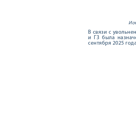
Иоб
В связи с увольне
и ГЗ была назнач
сентября 2025 год