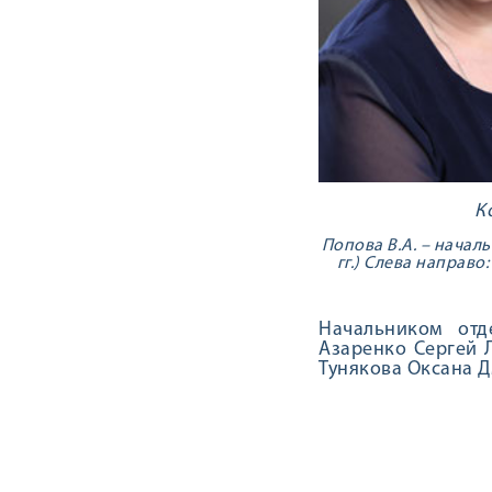
К
Попова В.А. – началь
гг.) Слева направо
Начальником отд
Азаренко Сергей 
Тунякова Оксана 