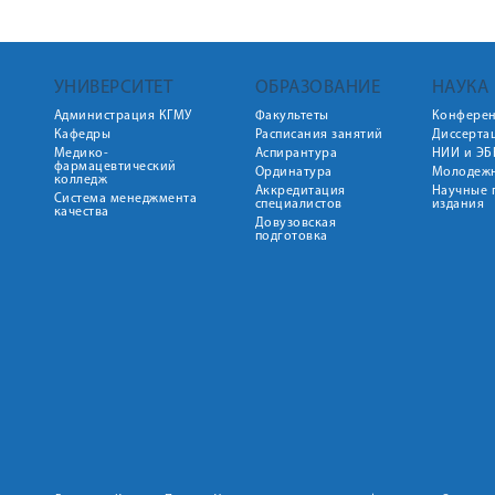
УНИВЕРСИТЕТ
ОБРАЗОВАНИЕ
НАУКА
Администрация КГМУ
Факультеты
Конфере
Кафедры
Расписания занятий
Диссерта
Медико-
Аспирантура
НИИ и ЭБ
фармацевтический
Ординатура
Молодежн
колледж
Аккредитация
Научные 
Система менеджмента
специалистов
издания
качества
Довузовская
подготовка