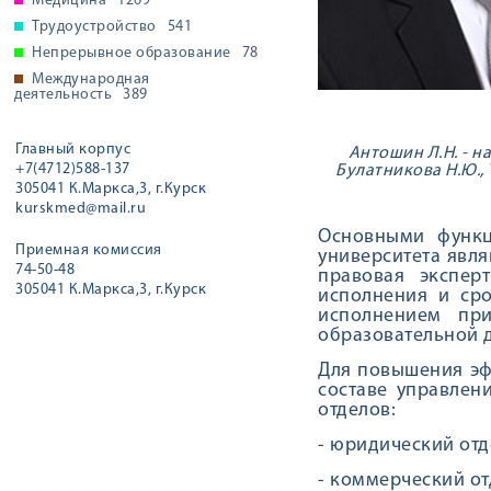
Медицина
1269
Трудоустройство
541
Непрерывное образование
78
Международная
деятельность
389
Главный корпус
Антошин Л.Н. - н
+7(4712)588-137
Булатникова Н.Ю., 
305041 К.Маркса,3, г.Курск
kurskmed@mail.ru
Основными функц
Приемная комиссия
университета явля
74-50-48
правовая экспер
305041 К.Маркса,3, г.Курск
исполнения и сро
исполнением при
образовательной д
Для повышения эф
составе управлен
отделов:
- юридический отд
- коммерческий от