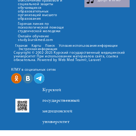
Досуг в КГМУ
обеспечению правовой и
социальной защиты
обучающихся
образовательных
организаций высшего
образования
Горячая линия по
психологической помощи
студенческой молодежи
Онлайн обучение
study.kurskmed.com
Главная
Карты
Поиск
Условия использования информации
Экстренная информация
Copyright © 2002-2025 Курский государственный медицинский
университет При использовании материалов сайта, ссылка
обязательна. Powered by Web Med Team©, Laravel
КГМУ в социальных сетях
Курский
государственный
медицинский
университет