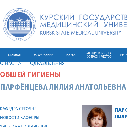
МЕЖДУНАРОДНОЕ
ГЛАВНАЯ
ОБРАЗОВАНИЕ
НАУКА
МЕД
СОТРУДНИЧЕСТВО
О НАС
ПОДРАЗДЕЛЕНИЯ
ОБЩЕЙ ГИГИЕНЫ
ПАРФЁНЦЕВА
ЛИЛИЯ
АНАТОЛЬЕВНА
КАФЕДРА СЕГОДНЯ
ПАР
Лил
НОВОСТИ КАФЕДРЫ
УЧЕБНО-МЕТОДИЧЕСКИЕ