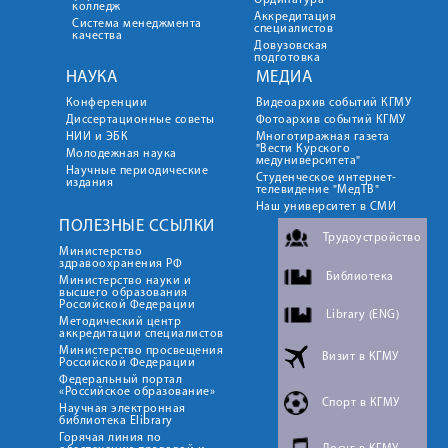
Ординатура
колледж
Аккредитация
Система менеджмента
специалистов
качества
Довузовская
подготовка
НАУКА
МЕДИА
Конференции
Видеоархив событий КГМУ
Диссертационные советы
Фотоархив событий КГМУ
НИИ и ЭБК
Многотиражная газета
"Вести Курского
Молодежная наука
медуниверситета"
Научные периодические
Студенческое интернет-
издания
телевидение "МедТВ"
Наш университет в СМИ
ПОЛЕЗНЫЕ ССЫЛКИ
Трудоустройство
Министерство
здравоохранения РФ
Библиотека
Министерство науки и
высшего образования
Российской Федерации
Library (ENG)
Методический центр
аккредитации специалистов
Министерство просвещения
Визит в КГМУ
Российской Федерации
Федеральный портал
«Российское образование»
Спорт в КГМУ
Научная электронная
библиотека Elibrary
Горячая линия по