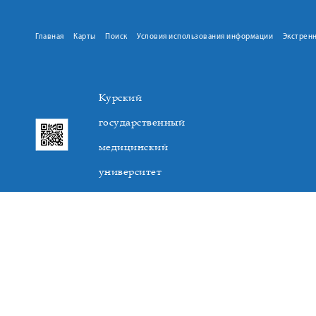
Главная
Карты
Поиск
Условия использования информации
Экстрен
Курский
государственный
медицинский
университет