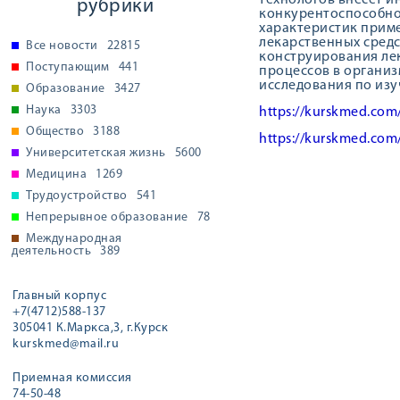
технологов внесет 
рубрики
конкурентоспособно
характеристик приме
лекарственных средс
Все новости
22815
конструирования лек
Поступающим
441
процессов в организ
исследования по изу
Образование
3427
Наука
3303
https://kurskmed.com
Общество
3188
https://kurskmed.com
Университетская жизнь
5600
Медицина
1269
Трудоустройство
541
Непрерывное образование
78
Международная
деятельность
389
Главный корпус
+7(4712)588-137
305041 К.Маркса,3, г.Курск
kurskmed@mail.ru
Приемная комиссия
74-50-48