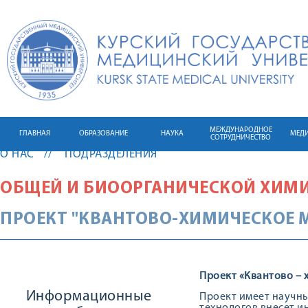
МЕЖДУНАРОДНОЕ
ГЛАВНАЯ
ОБРАЗОВАНИЕ
НАУКА
МЕД
СОТРУДНИЧЕСТВО
О НАС
ПОДРАЗДЕЛЕНИЯ
ОБЩЕЙ И БИООРГАНИЧЕСКОЙ ХИМ
ПРОЕКТ "КВАНТОВО-ХИМИЧЕСКОЕ 
Проект «Квантово –
Информационные
Проект имеет научны