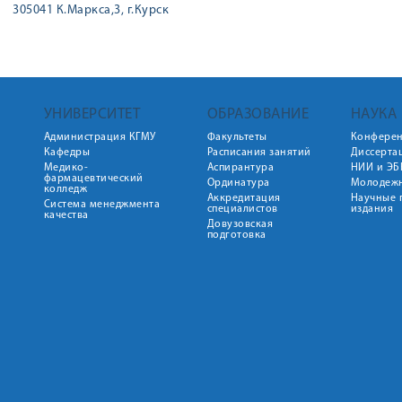
305041 К.Маркса,3, г.Курск
УНИВЕРСИТЕТ
ОБРАЗОВАНИЕ
НАУКА
Администрация КГМУ
Факультеты
Конфере
Кафедры
Расписания занятий
Диссерта
Медико-
Аспирантура
НИИ и ЭБ
фармацевтический
Ординатура
Молодежн
колледж
Аккредитация
Научные 
Система менеджмента
специалистов
издания
качества
Довузовская
подготовка