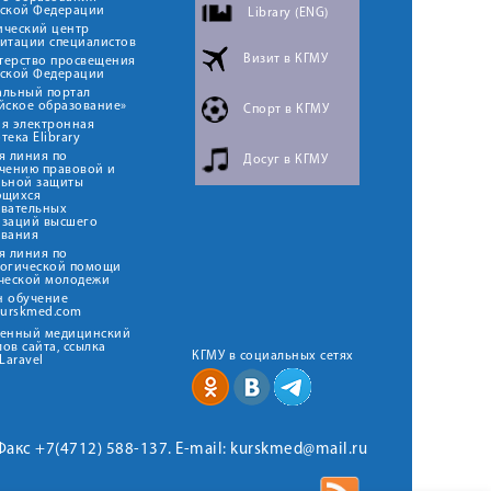
йской Федерации
Library (ENG)
ический центр
итации специалистов
Визит в КГМУ
терство просвещения
йской Федерации
альный портал
йское образование»
Спорт в КГМУ
я электронная
тека Elibrary
я линия по
Досуг в КГМУ
чению правовой и
льной защиты
ющихся
овательных
изаций высшего
ования
я линия по
логической помощи
ческой молодежи
н обучение
kurskmed.com
твенный медицинский
ов сайта, ссылка
КГМУ в социальных сетях
Laravel
 Факс +7(4712) 588-137. E-mail: kurskmed@mail.ru