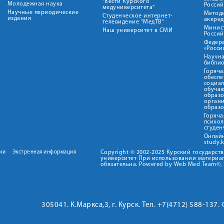
"Вести Курского
Молодежная наука
Росси
медуниверситета"
Научные периодические
Метод
Студенческое интернет-
издания
аккред
телевидение "МедТВ"
Минис
Наш университет в СМИ
Росси
Федер
«Росси
Научна
библио
Горяча
обеспе
социа
обуча
образ
орган
образ
Горяча
психо
студен
Онлай
study.
ии
Экстренная информация
Copyright © 2002-2025 Курский государс
университет При использовании материал
обязательна. Powered by Web Med Team©, 
305041. К.Маркса,3, г. Курск. Тел. +7(4712) 588-137.