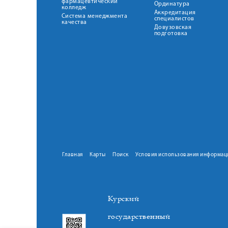
фармацевтический
Ординатура
колледж
Аккредитация
Система менеджмента
специалистов
качества
Довузовская
подготовка
Главная
Карты
Поиск
Условия использования информац
Курский
государственный