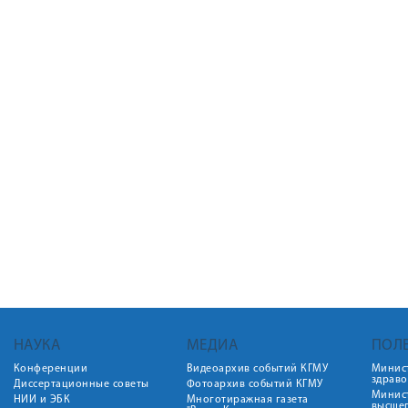
НАУКА
МЕДИА
ПОЛ
Конференции
Видеоархив событий КГМУ
Минис
здрав
Диссертационные советы
Фотоархив событий КГМУ
Минист
НИИ и ЭБК
Многотиражная газета
высше