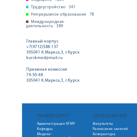
Трудоустройство
541
Непрерывное образование
78
Международная
деятельность
389
Главный корпус
+7(4712)588-137
305041 К.Маркса,3, г.Курск
kurskmed@mail.ru
Приемная комиссия
74-50-48
305041 К.Маркса,3, г.Курск
УНИВЕРСИТЕТ
ОБРАЗОВАНИЕ
Администрация КГМУ
Факультеты
Кафедры
Расписания занятий
Медико-
Аспирантура