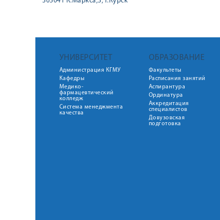
305041 К.Маркса,3, г.Курск
УНИВЕРСИТЕТ
ОБРАЗОВАНИЕ
Администрация КГМУ
Факультеты
Кафедры
Расписания занятий
Медико-
Аспирантура
фармацевтический
Ординатура
колледж
Аккредитация
Система менеджмента
специалистов
качества
Довузовская
подготовка