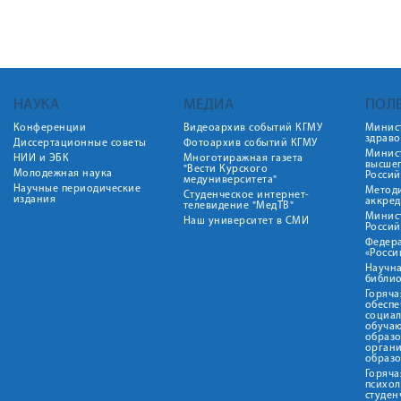
НАУКА
МЕДИА
ПОЛ
Конференции
Видеоархив событий КГМУ
Минис
здрав
Диссертационные советы
Фотоархив событий КГМУ
Минист
НИИ и ЭБК
Многотиражная газета
высше
"Вести Курского
Молодежная наука
Росси
медуниверситета"
Научные периодические
Метод
Студенческое интернет-
издания
аккред
телевидение "МедТВ"
Минис
Наш университет в СМИ
Росси
Федер
«Росси
Научна
библио
Горяча
обеспе
социа
обуча
образ
орган
образ
Горяча
психо
студен