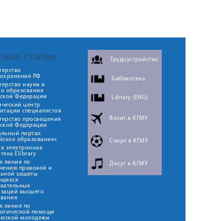
ЕЗНЫЕ ССЫЛКИ
Трудоустройство
терство
оохранения РФ
Библиотека
ерство науки и
го образования
йской Федерации
Library (ENG)
ический центр
итации специалистов
Визит в КГМУ
терство просвещения
йской Федерации
альный портал
йское образование»
Спорт в КГМУ
я электронная
тека Elibrary
я линия по
Досуг в КГМУ
чению правовой и
льной защиты
ющихся
овательных
изаций высшего
ования
я линия по
логической помощи
ческой молодежи