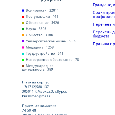
Граждане, 
Все новости
22811
Сроки прие
Поступающим
441
профориен
Образование
3426
Перечень и
Наука
3303
Перечень д
Общество
3186
бюджета
Университетская жизнь
5599
Правила пр
Медицина
1269
Трудоустройство
541
Непрерывное образование
78
Международная
деятельность
389
Главный корпус
+7(4712)588-137
305041 К.Маркса,3, г.Курск
kurskmed@mail.ru
Приемная комиссия
74-50-48