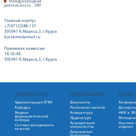
Международная
деятельность
389
Главный корпус
+7(4712)588-137
305041 К.Маркса,3, г.Курск
kurskmed@mail.ru
Приемная комиссия
74-50-48
305041 К.Маркса,3, г.Курск
УНИВЕРСИТЕТ
ОБРАЗОВАНИЕ
НАУКА
Администрация КГМУ
Факультеты
Конфере
Кафедры
Расписания занятий
Диссерта
Медико-
Аспирантура
НИИ и ЭБ
фармацевтический
Ординатура
Молодежн
колледж
Аккредитация
Научные 
Система менеджмента
специалистов
издания
качества
Довузовская
подготовка