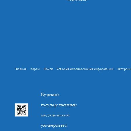
Главная
Карты
Поиск
Условия использования информации
Экстрен
Курский
государственный
медицинский
университет