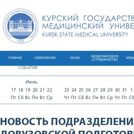
МЕЖДУНАРОДНОЕ
ГЛАВНАЯ
ОБРАЗОВАНИЕ
НАУКА
МЕД
СОТРУДНИЧЕСТВО
СОБЫТИЯ
Июль
17
18
19
20
21
22
23
24
25
26
27
28
29
30
31
1
Пт
Сб
Вс
Пн
Вт
Ср
Чт
Пт
Сб
Вс
Пн
Вт
Ср
Чт
Пт
С
НОВОСТЬ ПОДРАЗДЕЛЕНИ