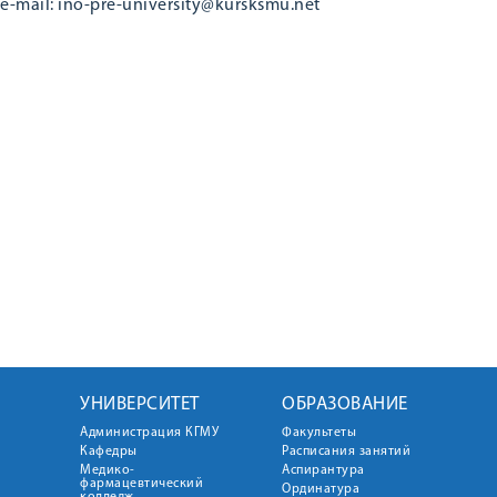
e-mail: ino-pre-university@kursksmu.net
УНИВЕРСИТЕТ
ОБРАЗОВАНИЕ
Администрация КГМУ
Факультеты
Кафедры
Расписания занятий
Медико-
Аспирантура
фармацевтический
Ординатура