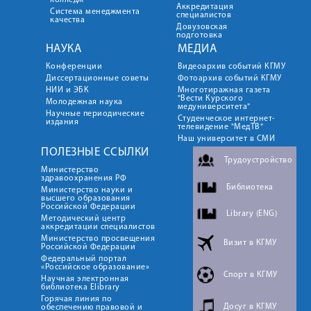
колледж
Аккредитация
Система менеджмента
специалистов
качества
Довузовская
подготовка
НАУКА
МЕДИА
Конференции
Видеоархив событий КГМУ
Диссертационные советы
Фотоархив событий КГМУ
НИИ и ЭБК
Многотиражная газета
"Вести Курского
Молодежная наука
медуниверситета"
Научные периодические
Студенческое интернет-
издания
телевидение "МедТВ"
Наш университет в СМИ
ПОЛЕЗНЫЕ ССЫЛКИ
Трудоустройство
Министерство
здравоохранения РФ
Библиотека
Министерство науки и
высшего образования
Российской Федерации
Library (ENG)
Методический центр
аккредитации специалистов
Министерство просвещения
Визит в КГМУ
Российской Федерации
Федеральный портал
«Российское образование»
Спорт в КГМУ
Научная электронная
библиотека Elibrary
Горячая линия по
Досуг в КГМУ
обеспечению правовой и