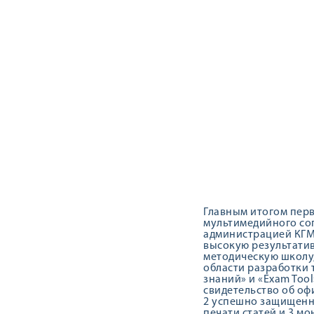
Главным итогом перв
мультимедийного со
администрацией КГМ
высокую результатив
методическую школу
области разработки 
знаний» и «Exam Too
свидетельство об оф
2 успешно защищенны
печати статей и 3 м