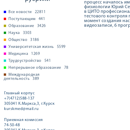
процесс началось им
физиологии Юрий Сер
в ЦИТО профессионало
Все новости
22811
тестового контроля 
Поступающим
441
момент создания насч
видеозаписи, 6 прог
Образование
3426
Наука
3303
Общество
3186
Университетская жизнь
5599
Медицина
1269
Трудоустройство
541
Непрерывное образование
78
Международная
деятельность
389
Главный корпус
+7(4712)588-137
305041 К.Маркса,3, г.Курск
kurskmed@mail.ru
Приемная комиссия
74-50-48