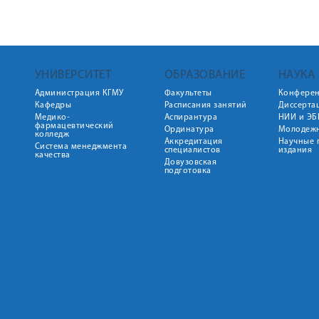
УНИВЕРСИТЕТ
ОБРАЗОВАНИЕ
НАУКА
Администрация КГМУ
Факультеты
Конфере
Кафедры
Расписания занятий
Диссерта
Медико-
Аспирантура
НИИ и ЭБ
фармацевтический
Ординатура
Молодежн
колледж
Аккредитация
Научные 
Система менеджмента
специалистов
издания
качества
Довузовская
подготовка