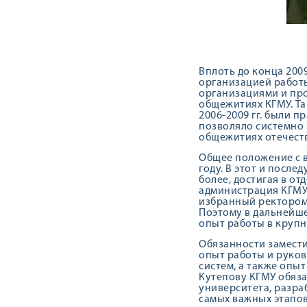
Вплоть до конца 200
организацией работы
организациями и про
общежитиях КГМУ. Та
2006-2009 гг. были 
позволяло системно 
общежитиях отечеств
Общее положение с в
году. В этот и посл
более, достигая в от
администрация КГМУ 
избранный ректором 
Поэтому в дальнейше
опыт работы в крупны
Обязанности замести
опыт работы и руко
систем, а также опы
Кутепову КГМУ обяз
университета, разр
самых важных этапов