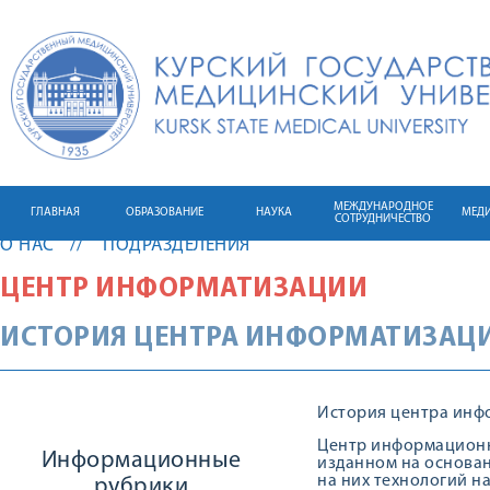
МЕЖДУНАРОДНОЕ
ГЛАВНАЯ
ОБРАЗОВАНИЕ
НАУКА
МЕД
СОТРУДНИЧЕСТВО
О НАС
ПОДРАЗДЕЛЕНИЯ
ЦЕНТР ИНФОРМАТИЗАЦИИ
ИСТОРИЯ ЦЕНТРА ИНФОРМАТИЗАЦ
История центра инф
Центр информационны
Информационные
изданном на основан
на них технологий н
рубрики