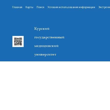
Главная
Карты
Поиск
Условия использования информации
Экстрен
Курский
государственный
медицинский
университет