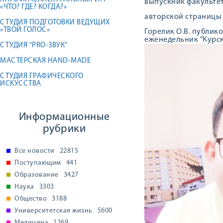
выпускник факультет
«ЧТО? ГДЕ? КОГДА?»
авторской страницы н
СТУДИЯ ПОДГОТОВКИ ВЕДУЩИХ
«ТВОЙ ГОЛОС»
Горелик О.В. публик
еженедельник "Курск
СТУДИЯ "PRO-ЗВУК"
МАСТЕРСКАЯ HAND-MADE
СТУДИЯ ГРАФИЧЕСКОГО
ИСКУССТВА
Информационные
рубрики
Все новости
22815
Поступающим
441
Образование
3427
Наука
3303
Общество
3188
Университетская жизнь
5600
Медицина
1269