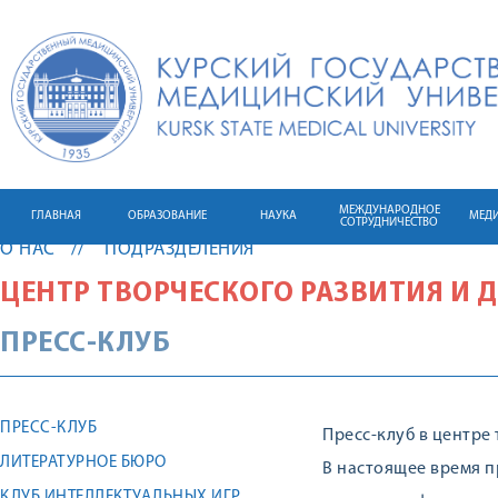
МЕЖДУНАРОДНОЕ
ГЛАВНАЯ
ОБРАЗОВАНИЕ
НАУКА
МЕД
СОТРУДНИЧЕСТВО
О НАС
ПОДРАЗДЕЛЕНИЯ
ЦЕНТР ТВОРЧЕСКОГО РАЗВИТИЯ И
ПРЕСС-КЛУБ
ПРЕСС-КЛУБ
Пресс-клуб в центре
ЛИТЕРАТУРНОЕ БЮРО
В настоящее время пр
КЛУБ ИНТЕЛЛЕКТУАЛЬНЫХ ИГР