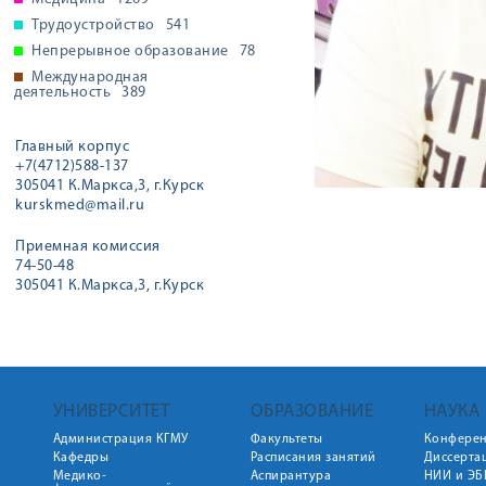
Трудоустройство
541
Непрерывное образование
78
Международная
деятельность
389
Главный корпус
+7(4712)588-137
305041 К.Маркса,3, г.Курск
kurskmed@mail.ru
Приемная комиссия
74-50-48
305041 К.Маркса,3, г.Курск
УНИВЕРСИТЕТ
ОБРАЗОВАНИЕ
НАУКА
Администрация КГМУ
Факультеты
Конфере
Кафедры
Расписания занятий
Диссерта
Медико-
Аспирантура
НИИ и ЭБ