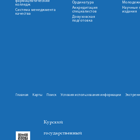
фармацевтический
Ординатура
Молодежн
колледж
Аккредитация
Научные 
Система менеджмента
специалистов
издания
качества
Довузовская
подготовка
Главная
Карты
Поиск
Условия использования информации
Экстрен
Курский
государственный