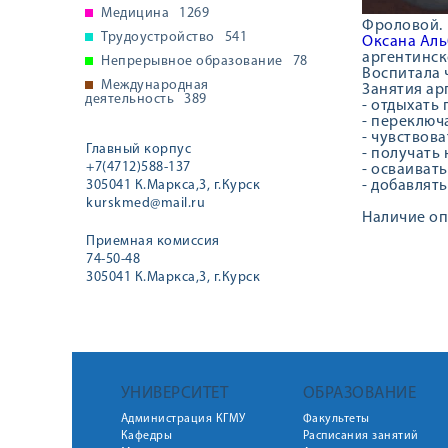
Медицина
1269
Фроловой.
Трудоустройство
541
Оксана Ал
аргентинско
Непрерывное образование
78
Воспитала 
Международная
Занятия ар
деятельность
389
- отдыхать 
- переключ
- чувствов
Главный корпус
- получать
+7(4712)588-137
- осваиват
305041 К.Маркса,3, г.Курск
- добавлят
kurskmed@mail.ru
Наличие оп
Приемная комиссия
74-50-48
305041 К.Маркса,3, г.Курск
УНИВЕРСИТЕТ
ОБРАЗОВАНИЕ
Администрация КГМУ
Факультеты
Кафедры
Расписания занятий