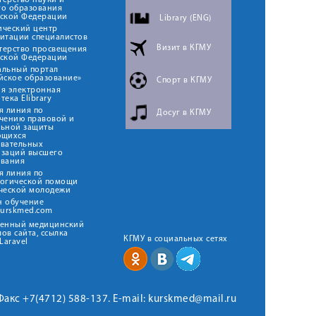
ерство науки и
го образования
йской Федерации
Library (ENG)
ический центр
итации специалистов
Визит в КГМУ
терство просвещения
йской Федерации
альный портал
йское образование»
Спорт в КГМУ
я электронная
тека Elibrary
я линия по
Досуг в КГМУ
чению правовой и
льной защиты
ющихся
овательных
изаций высшего
ования
я линия по
логической помощи
ческой молодежи
н обучение
kurskmed.com
твенный медицинский
ов сайта, ссылка
КГМУ в социальных сетях
Laravel
 Факс +7(4712) 588-137. E-mail: kurskmed@mail.ru