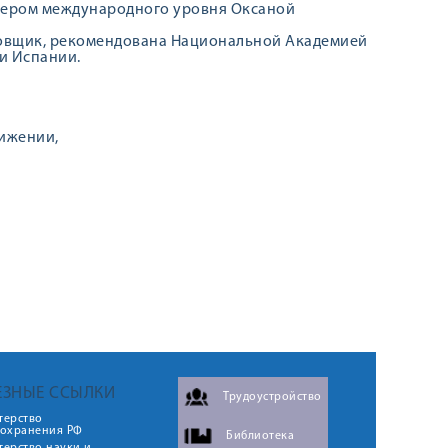
тером международного уровня Оксаной
овщик, рекомендована Национальной Академией
 и Испании.
вижении,
ЕЗНЫЕ ССЫЛКИ
Трудоустройство
терство
оохранения РФ
Библиотека