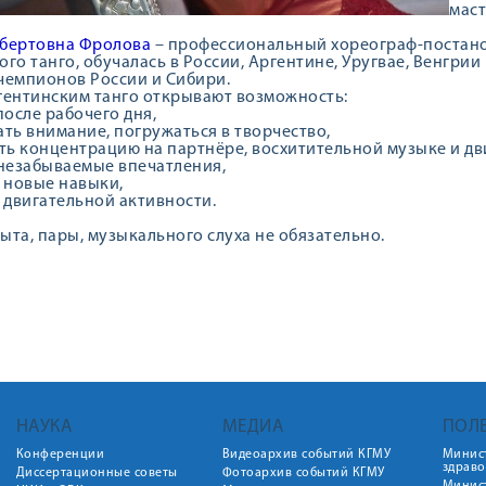
мас
ьбертовна Фролова
– профессиональный хореограф-постан
го танго, обучалась в России, Аргентине, Уругвае, Венгрии
чемпионов России и Сибири.
гентинским танго открывают возможность:
после рабочего дня,
ать внимание, погружаться в творчество,
ать концентрацию на партнёре, восхитительной музыке и д
 незабываемые впечатления,
ь новые навыки,
ь двигательной активности.
ыта, пары, музыкального слуха не обязательно.
НАУКА
МЕДИА
ПОЛ
Конференции
Видеоархив событий КГМУ
Минис
здрав
Диссертационные советы
Фотоархив событий КГМУ