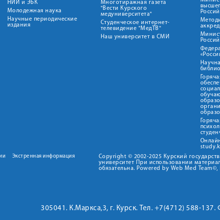
Минист
НИИ и ЭБК
Многотиражная газета
высше
"Вести Курского
Молодежная наука
Росси
медуниверситета"
Научные периодические
Метод
Студенческое интернет-
издания
аккред
телевидение "МедТВ"
Минис
Наш университет в СМИ
Росси
Федер
«Росси
Научна
библио
Горяча
обеспе
социа
обуча
образ
орган
образ
Горяча
психо
студен
Онлай
study.
ии
Экстренная информация
Copyright © 2002-2025 Курский государс
университет При использовании материал
обязательна. Powered by Web Med Team©, 
305041. К.Маркса,3, г. Курск. Тел. +7(4712) 588-137.