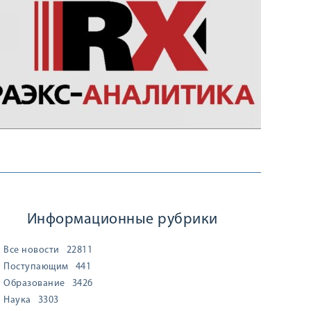
: медицина (2026 год)
от агентства
Raex
Курский государст
Информационные рубрики
Все новости
22811
Поступающим
441
Образование
3426
Наука
3303