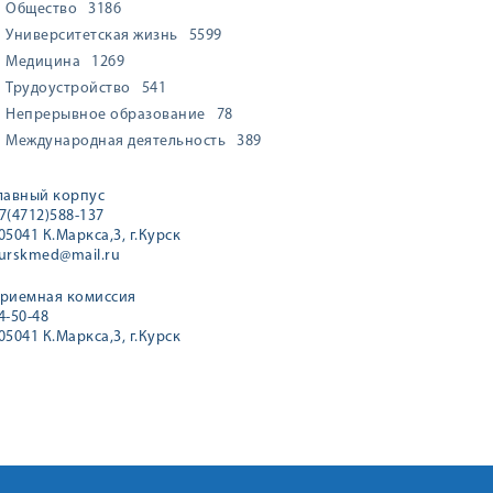
Общество
3186
Университетская жизнь
5599
Медицина
1269
Трудоустройство
541
Непрерывное образование
78
Международная деятельность
389
лавный корпус
7(4712)588-137
05041 К.Маркса,3, г.Курск
urskmed@mail.ru
риемная комиссия
4-50-48
05041 К.Маркса,3, г.Курск
спешное развитие!