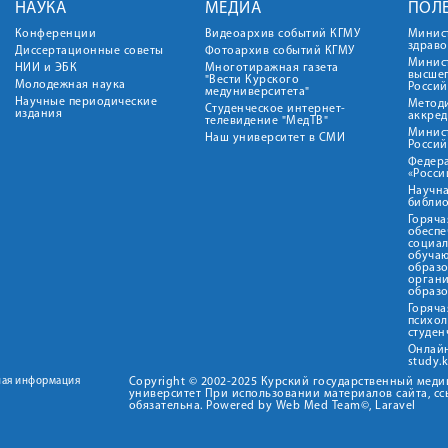
НАУКА
МЕДИА
ПОЛ
Конференции
Видеоархив событий КГМУ
Минис
здрав
Диссертационные советы
Фотоархив событий КГМУ
Минист
НИИ и ЭБК
Многотиражная газета
высше
"Вести Курского
Молодежная наука
Росси
медуниверситета"
Научные периодические
Метод
Студенческое интернет-
издания
аккред
телевидение "МедТВ"
Минис
Наш университет в СМИ
Росси
Федер
«Росси
Научна
библио
Горяча
обеспе
социа
обуча
образ
орган
образ
Горяча
психо
студен
Онлай
study.
ная информация
Copyright © 2002-2025 Курский государственный мед
университет При использовании материалов сайта, сс
обязательна. Powered by Web Med Team©, Laravel