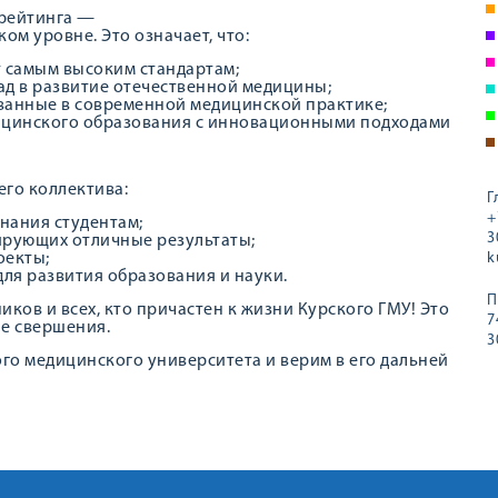
 рейтинга —
ом уровне. Это означает, что:
 самым высоким стандартам;
ад в развитие отечественной медицины;
ванные в современной медицинской практике;
ицинского образования с инновационными подходами.
его коллектива:
Г
+
нания студентам;
3
ирующих отличные результаты;
оекты;
k
ля развития образования и науки.
П
ков и всех, кто причастен к жизни Курского ГМУ! Это
7
ые свершения.
3
го медицинского университета и верим в его дальнейшее у