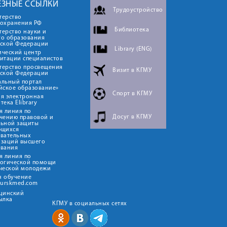
ЕЗНЫЕ ССЫЛКИ
Трудоустройство
терство
оохранения РФ
Библиотека
ерство науки и
го образования
йской Федерации
Library (ENG)
ический центр
итации специалистов
терство просвещения
Визит в КГМУ
йской Федерации
альный портал
йское образование»
Спорт в КГМУ
я электронная
тека Elibrary
я линия по
Досуг в КГМУ
чению правовой и
льной защиты
ющихся
овательных
изаций высшего
ования
я линия по
логической помощи
ческой молодежи
н обучение
kurskmed.com
ицинский
ылка
КГМУ в социальных сетях