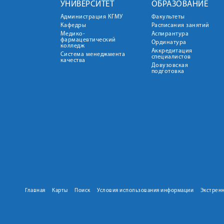
УНИВЕРСИТЕТ
ОБРАЗОВАНИЕ
Администрация КГМУ
Факультеты
Кафедры
Расписания занятий
Медико-
Аспирантура
фармацевтический
Ординатура
колледж
Аккредитация
Система менеджмента
специалистов
качества
Довузовская
подготовка
Главная
Карты
Поиск
Условия использования информации
Экстрен