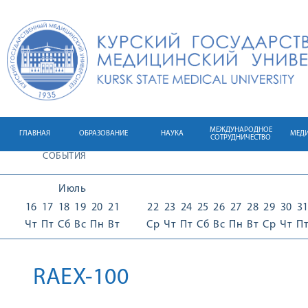
МЕЖДУНАРОДНОЕ
ГЛАВНАЯ
ОБРАЗОВАНИЕ
НАУКА
МЕД
СОТРУДНИЧЕСТВО
СОБЫТИЯ
Июль
16
17
18
19
20
21
22
23
24
25
26
27
28
29
30
3
Чт
Пт
Сб
Вс
Пн
Вт
Ср
Чт
Пт
Сб
Вс
Пн
Вт
Ср
Чт
П
RAEX-100