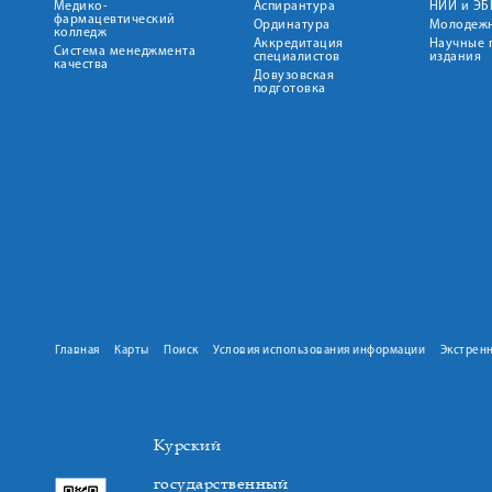
Медико-
Аспирантура
НИИ и ЭБ
фармацевтический
Ординатура
Молодежн
колледж
Аккредитация
Научные 
Система менеджмента
специалистов
издания
качества
Довузовская
подготовка
Главная
Карты
Поиск
Условия использования информации
Экстрен
Курский
государственный