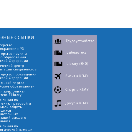
ЕЗНЫЕ ССЫЛКИ
Трудоустройство
терство
оохранения РФ
Библиотека
ерство науки и
го образования
йской Федерации
Library (ENG)
ический центр
итации специалистов
терство просвещения
Визит в КГМУ
йской Федерации
альный портал
йское образование»
Спорт в КГМУ
я электронная
тека Elibrary
я линия по
Досуг в КГМУ
чению правовой и
льной защиты
ющихся
овательных
изаций высшего
ования
я линия по
логической помощи