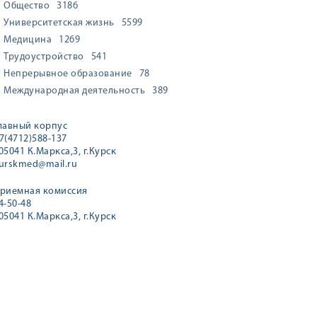
Общество
3186
Университетская жизнь
5599
Медицина
1269
Трудоустройство
541
Непрерывное образование
78
Международная деятельность
389
лавный корпус
7(4712)588-137
05041 К.Маркса,3, г.Курск
urskmed@mail.ru
риемная комиссия
4-50-48
05041 К.Маркса,3, г.Курск