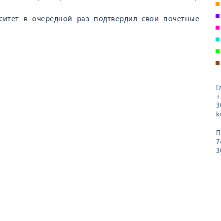
ситет в очередной раз подтвердил свои почетные
Г
+
3
k
П
7
3