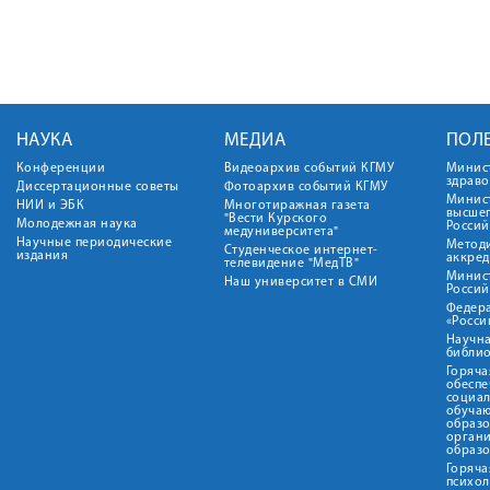
НАУКА
МЕДИА
ПОЛ
Конференции
Видеоархив событий КГМУ
Минис
здрав
Диссертационные советы
Фотоархив событий КГМУ
Минист
НИИ и ЭБК
Многотиражная газета
высше
"Вести Курского
Молодежная наука
Росси
медуниверситета"
Научные периодические
Метод
Студенческое интернет-
издания
аккред
телевидение "МедТВ"
Минис
Наш университет в СМИ
Росси
Федер
«Росси
Научна
библио
Горяча
обеспе
социа
обуча
образ
орган
образ
Горяча
психо