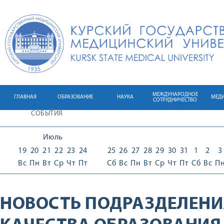
МЕЖДУНАРОДНОЕ
ГЛАВНАЯ
ОБРАЗОВАНИЕ
НАУКА
МЕД
СОТРУДНИЧЕСТВО
СОБЫТИЯ
Июль
19
20
21
22
23
24
25
26
27
28
29
30
31
1
2
3
Вс
Пн
Вт
Ср
Чт
Пт
Сб
Вс
Пн
Вт
Ср
Чт
Пт
Сб
Вс
П
НОВОСТЬ ПОДРАЗДЕЛЕНИ