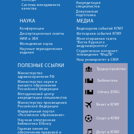
колледж
Аккредитация
Система менеджмента
специалистов
качества
Довузовская
подготовка
НАУКА
МЕДИА
Конференции
Видеоархив событий КГМУ
Диссертационные советы
Фотоархив событий КГМУ
НИИ и ЭБК
Многотиражная газета
"Вести Курского
Молодежная наука
медуниверситета"
Научные периодические
Студенческое интернет-
издания
телевидение "МедТВ"
Наш университет в СМИ
ПОЛЕЗНЫЕ ССЫЛКИ
Трудоустройство
Министерство
здравоохранения РФ
Библиотека
Министерство науки и
высшего образования
Российской Федерации
Library (ENG)
Методический центр
аккредитации специалистов
Министерство просвещения
Визит в КГМУ
Российской Федерации
Федеральный портал
«Российское образование»
Спорт в КГМУ
Научная электронная
библиотека Elibrary
Горячая линия по
Досуг в КГМУ
обеспечению правовой и