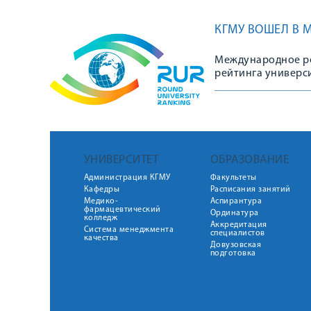
КГМУ ВОШЕЛ В 
Международное ре
рейтинга универси
УНИВЕРСИТЕТ
ОБРАЗОВАНИЕ
Администрация КГМУ
Факультеты
Кафедры
Расписания занятий
Медико-
Аспирантура
фармацевтический
Ординатура
колледж
Аккредитация
Система менеджмента
специалистов
качества
Довузовская
подготовка