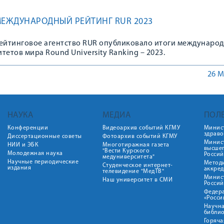
МЕЖДУНАРОДНЫЙ РЕЙТИНГ RUR 2023
йтинговое агентство RUR опубликовало итоги междунаро
тетов мира Round University Ranking – 2023.
26 М
НАУКА
МЕДИА
ПОЛ
Конференции
Видеоархив событий КГМУ
Минис
здрав
Диссертационные советы
Фотоархив событий КГМУ
Минист
НИИ и ЭБК
Многотиражная газета
высше
"Вести Курского
Молодежная наука
Росси
медуниверситета"
Научные периодические
Метод
Студенческое интернет-
издания
аккред
телевидение "МедТВ"
Минис
Наш университет в СМИ
Росси
Федер
«Росси
Научна
библио
Горяча