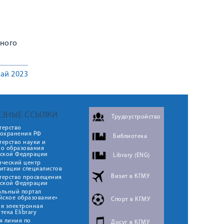
дного
ай 2023
ЕЗНЫЕ ССЫЛКИ
Трудоустройство
терство
оохранения РФ
Библиотека
ерство науки и
го образования
йской Федерации
Library (ENG)
ический центр
итации специалистов
Визит в КГМУ
терство просвещения
йской Федерации
альный портал
йское образование»
Спорт в КГМУ
я электронная
тека Elibrary
я линия по
Досуг в КГМУ