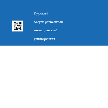
Курский
государственный
медицинский
университет