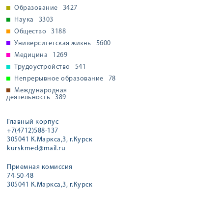
Образование
3427
Наука
3303
Общество
3188
Университетская жизнь
5600
Медицина
1269
Трудоустройство
541
Непрерывное образование
78
Международная
деятельность
389
Главный корпус
+7(4712)588-137
305041 К.Маркса,3, г.Курск
kurskmed@mail.ru
Приемная комиссия
74-50-48
305041 К.Маркса,3, г.Курск