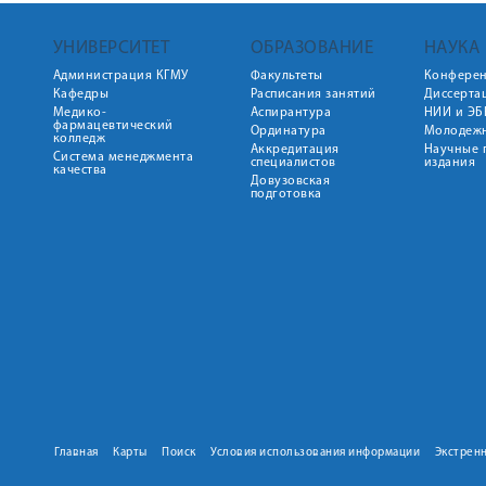
УНИВЕРСИТЕТ
ОБРАЗОВАНИЕ
НАУКА
Администрация КГМУ
Факультеты
Конфере
Кафедры
Расписания занятий
Диссерта
Медико-
Аспирантура
НИИ и ЭБ
фармацевтический
Ординатура
Молодежн
колледж
Аккредитация
Научные 
Система менеджмента
специалистов
издания
качества
Довузовская
подготовка
Главная
Карты
Поиск
Условия использования информации
Экстрен