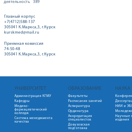
деятельность
389
Главный корпус
+7(4712)588-137
305041 К.Маркса,3, г.Курск
kurskmed@mail.ru
Приемная комиссия
74-50-48
305041 К.Маркса,3, г.Курск
УНИВЕРСИТЕТ
ОБРАЗОВАНИЕ
НАУКА
Администрация КГМУ
Факультеты
Конфере
Кафедры
Расписания занятий
Диссерта
Медико-
Аспирантура
НИИ и ЭБ
фармацевтический
Ординатура
Молодежн
колледж
Аккредитация
Научные 
Система менеджмента
специалистов
издания
качества
Довузовская
подготовка