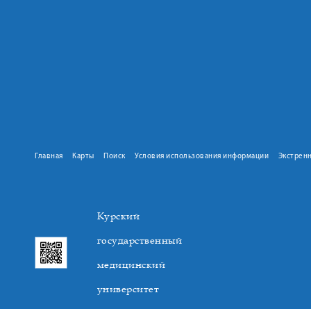
Главная
Карты
Поиск
Условия использования информации
Экстрен
Курский
государственный
медицинский
университет