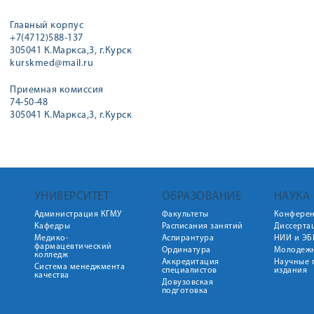
Главный корпус
+7(4712)588-137
305041 К.Маркса,3, г.Курск
kurskmed@mail.ru
Приемная комиссия
74-50-48
305041 К.Маркса,3, г.Курск
УНИВЕРСИТЕТ
ОБРАЗОВАНИЕ
НАУКА
Администрация КГМУ
Факультеты
Конфере
Кафедры
Расписания занятий
Диссерта
Медико-
Аспирантура
НИИ и ЭБ
фармацевтический
Ординатура
Молодежн
колледж
Аккредитация
Научные 
Система менеджмента
специалистов
издания
качества
Довузовская
подготовка