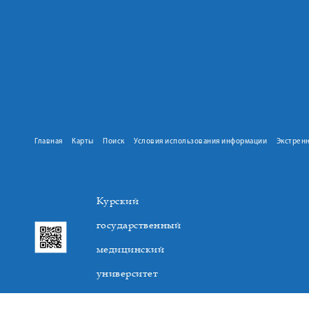
Главная
Карты
Поиск
Условия использования информации
Экстрен
Курский
государственный
медицинский
университет