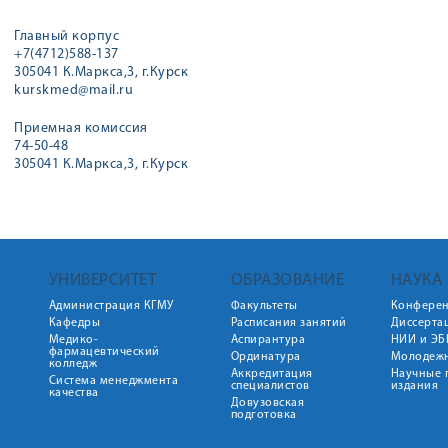
Главный корпус
+7(4712)588-137
305041 К.Маркса,3, г.Курск
kurskmed@mail.ru
Приемная комиссия
74-50-48
305041 К.Маркса,3, г.Курск
УНИВЕРСИТЕТ
ОБРАЗОВАНИЕ
НАУКА
Администрация КГМУ
Факультеты
Конфере
Кафедры
Расписания занятий
Диссерта
Медико-
Аспирантура
НИИ и ЭБ
фармацевтический
Ординатура
Молодежн
колледж
Аккредитация
Научные 
Система менеджмента
специалистов
издания
качества
Довузовская
подготовка