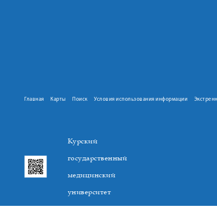
Главная
Карты
Поиск
Условия использования информации
Экстрен
Курский
государственный
медицинский
университет