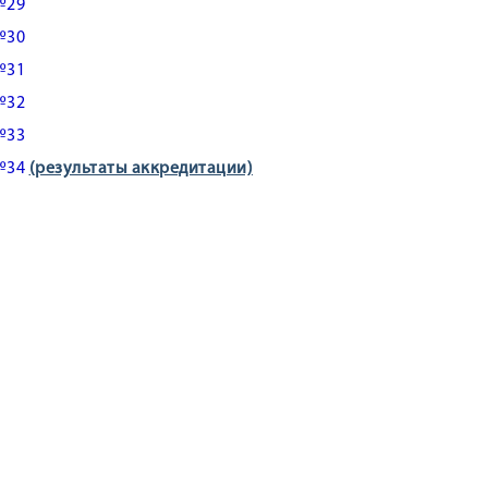
№29
№30
№31
№32
№33
№34
(результаты аккредитации)