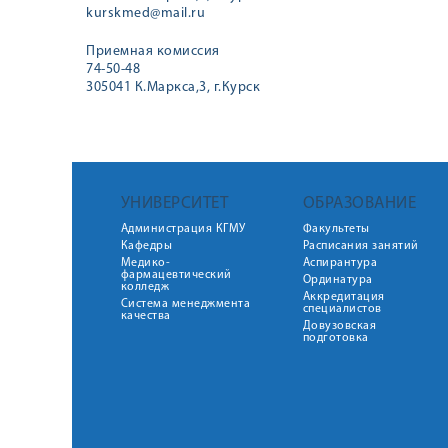
kurskmed@mail.ru
Приемная комиссия
74-50-48
305041 К.Маркса,3, г.Курск
УНИВЕРСИТЕТ
ОБРАЗОВАНИЕ
Администрация КГМУ
Факультеты
Кафедры
Расписания занятий
Медико-
Аспирантура
фармацевтический
Ординатура
колледж
Аккредитация
Система менеджмента
специалистов
качества
Довузовская
подготовка