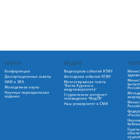
НАУКА
МЕДИА
ПОЛ
Конференции
Видеоархив событий КГМУ
Минис
здрав
Диссертационные советы
Фотоархив событий КГМУ
Минист
НИИ и ЭБК
Многотиражная газета
высше
"Вести Курского
Молодежная наука
Росси
медуниверситета"
Научные периодические
Метод
Студенческое интернет-
издания
аккред
телевидение "МедТВ"
Минис
Наш университет в СМИ
Росси
Федер
«Росси
Научна
библио
Горяча
обеспе
социа