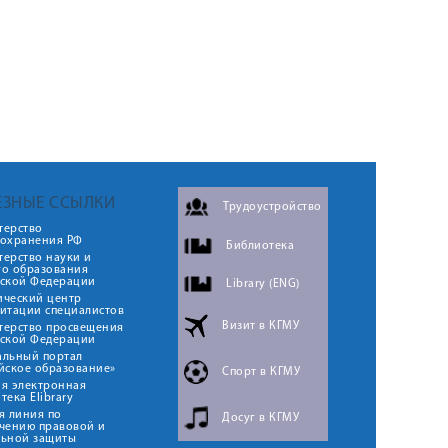
ЕЗНЫЕ ССЫЛКИ
Трудоустройство
терство
оохранения РФ
Библиотека
ерство науки и
го образования
йской Федерации
Library (ENG)
ический центр
итации специалистов
Визит в КГМУ
терство просвещения
йской Федерации
альный портал
йское образование»
Спорт в КГМУ
я электронная
тека Elibrary
я линия по
Досуг в КГМУ
чению правовой и
льной защиты