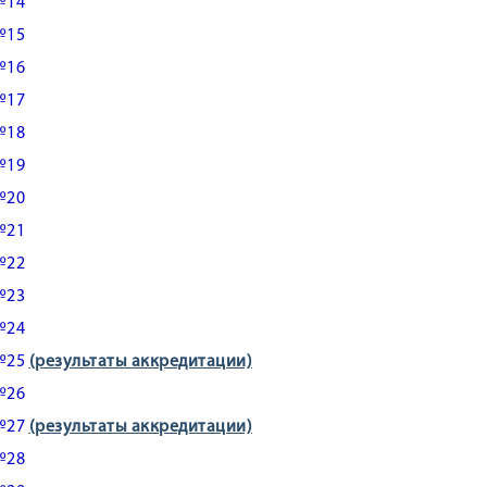
№14
№15
№16
(результаты 1 этапа)
№17
№18
№19
№20
№21
№22
№23
№24
№25
(результаты аккредитации)
№26
№27
(результаты аккредитации)
№28