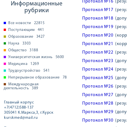
Протокол №16
(резул
Информационные
рубрики
Протокол №17
(резул
Протокол №18
(допус
Все новости
22815
Протокол №19
(резул
Поступающим
441
Протокол №20
(корр
Образование
3427
Наука
3303
Протокол №21
(корр
Общество
3188
Протокол №22
(резул
Университетская жизнь
5600
Протокол №23
(допус
Медицина
1269
Протокол №24
(резул
Трудоустройство
541
Непрерывное образование
78
Протокол №25
(допус
Международная
Протокол №26
(резул
деятельность
389
Протокол №27
(допус
Главный корпус
Протокол №28
(резул
+7(4712)588-137
Протокол №29
(допус
305041 К.Маркса,3, г.Курск
kurskmed@mail.ru
Протокол №30
(резул