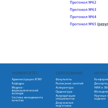
Протокол №62
Протокол №63
Протокол №64
Протокол №65
(резу
УНИВЕРСИТЕТ
ОБРАЗОВАНИЕ
НАУКА
Администрация КГМУ
Факультеты
Конфере
Кафедры
Расписания занятий
Диссерта
Медико-
Аспирантура
НИИ и ЭБ
фармацевтический
Ординатура
Молодежн
колледж
Аккредитация
Научные 
Система менеджмента
специалистов
издания
качества
Довузовская
подготовка