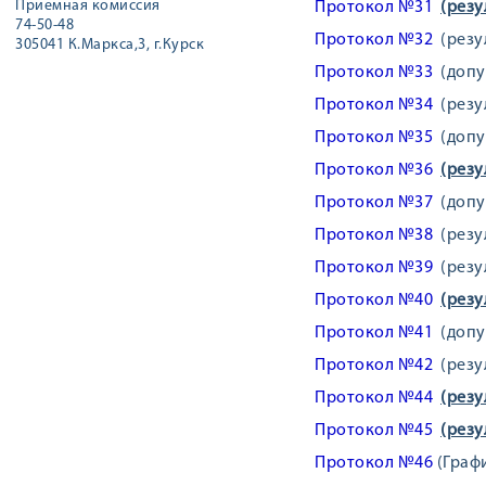
Приемная комиссия
Протокол №31
(резу
74-50-48
Протокол №32
(резул
305041 К.Маркса,3, г.Курск
Протокол №33
(допус
Протокол №34
(резул
Протокол №35
(допус
Протокол №36
(резу
Протокол №37
(допус
Протокол №38
(резул
Протокол №39
(резул
Протокол №40
(резу
Протокол №41
(допус
Протокол №42
(резул
Протокол №44
(резу
Протокол №45
(резу
Протокол №46
(Граф