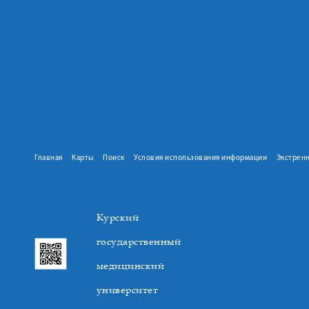
Главная
Карты
Поиск
Условия использования информации
Экстрен
Курский
государственный
медицинский
университет