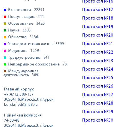
Протокол №16
Протокол №17
Все новости
22811
Поступающим
441
Протокол №18
Образование
3426
Протокол №19
Наука
3303
Протокол №20
Общество
3186
Протокол №21
Университетская жизнь
5599
Медицина
1269
Протокол №22
Трудоустройство
541
Протокол №23
Непрерывное образование
78
Протокол №24
Международная
деятельность
389
Протокол №25
Протокол №26
Главный корпус
+7(4712)588-137
Протокол №27
305041 К.Маркса,3, г.Курск
Протокол №28
kurskmed@mail.ru
Протокол №29
Приемная комиссия
Протокол №30
74-50-48
305041 К.Маркса,3, г.Курск