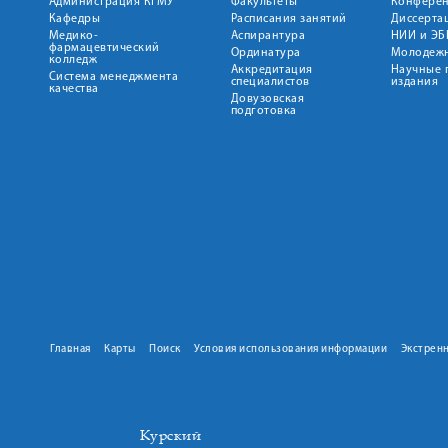
Администрация КГМУ
Факультеты
Конфере
Кафедры
Расписания занятий
Диссерта
Медико-
Аспирантура
НИИ и ЭБ
фармацевтический
Ординатура
Молодежн
колледж
Аккредитация
Научные 
Система менеджмента
специалистов
издания
качества
Довузовская
подготовка
Главная
Карты
Поиск
Условия использования информации
Экстрен
Курский