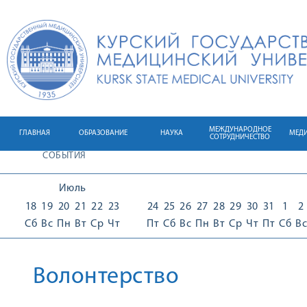
МЕЖДУНАРОДНОЕ
ГЛАВНАЯ
ОБРАЗОВАНИЕ
НАУКА
МЕД
СОТРУДНИЧЕСТВО
СОБЫТИЯ
Июль
18
19
20
21
22
23
24
25
26
27
28
29
30
31
1
2
Сб
Вс
Пн
Вт
Ср
Чт
Пт
Сб
Вс
Пн
Вт
Ср
Чт
Пт
Сб
Вс
Волонтерство