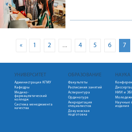
«
1
2
...
4
5
6
7
УНИВЕРСИТЕТ
ОБРАЗОВАНИЕ
НАУКА
Администрация КГМУ
Факультеты
Конфере
Кафедры
Расписания занятий
Диссерта
Медико-
Аспирантура
НИИ и ЭБ
фармацевтический
Ординатура
Молодежн
колледж
Аккредитация
Научные 
Система менеджмента
специалистов
издания
качества
Довузовская
подготовка