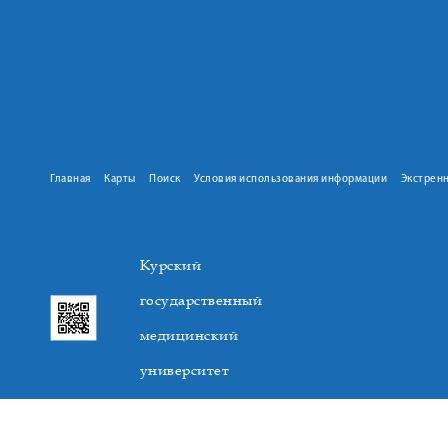
Главная
Карты
Поиск
Условия использования информации
Экстрен
Курский
государственный
медицинский
университет