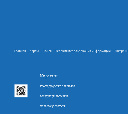
Главная
Карты
Поиск
Условия использования информации
Экстрен
Курский
государственный
медицинский
университет