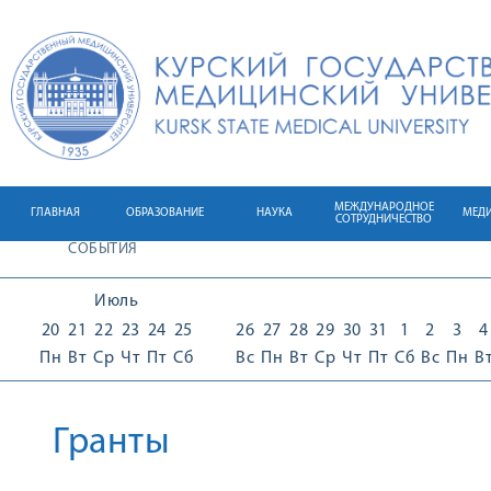
МЕЖДУНАРОДНОЕ
ГЛАВНАЯ
ОБРАЗОВАНИЕ
НАУКА
МЕД
СОТРУДНИЧЕСТВО
СОБЫТИЯ
Июль
20
21
22
23
24
25
26
27
28
29
30
31
1
2
3
4
Пн
Вт
Ср
Чт
Пт
Сб
Вс
Пн
Вт
Ср
Чт
Пт
Сб
Вс
Пн
В
Гранты