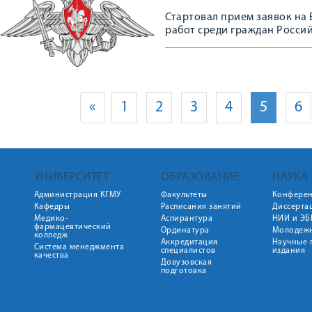
Стартовал прием заявок на
работ среди граждан Росси
Российской Федерации в 202
«
1
2
3
4
5
6
УНИВЕРСИТЕТ
ОБРАЗОВАНИЕ
НАУКА
Администрация КГМУ
Факультеты
Конфере
Кафедры
Расписания занятий
Диссерта
Медико-
Аспирантура
НИИ и ЭБ
фармацевтический
Ординатура
Молодежн
колледж
Аккредитация
Научные 
Система менеджмента
специалистов
издания
качества
Довузовская
подготовка